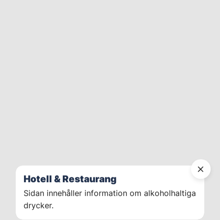
Hotell & Restaurang
Sidan innehåller information om alkoholhaltiga
drycker.