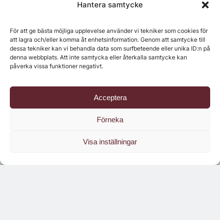
Hantera samtycke
Senaste numret
För att ge bästa möjliga upplevelse använder vi tekniker som cookies för
att lagra och/eller komma åt enhetsinformation. Genom att samtycke till
dessa tekniker kan vi behandla data som surfbeteende eller unika ID:n på
denna webbplats. Att inte samtycka eller återkalla samtycke kan
påverka vissa funktioner negativt.
Acceptera
Förneka
Visa inställningar