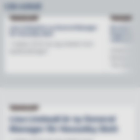
Läs också
NY PÅ JOBBET
NYHETER
Lisa Lindwall är ny General Manager
Brooklyn B
för Hesselby Slott
Regnbågsfo
mötesplats
"I nästan 30 år har jag arbetat inom
Initiativet 
besöksnäringen"
Brewerys m
The Stonewal
NY PÅ JOBBET
Lisa Lindwall är ny General
Manager för Hesselby Slott