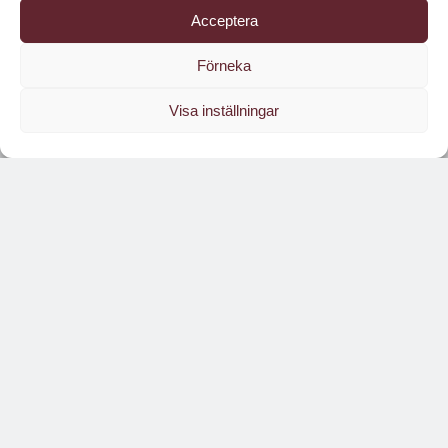
Acceptera
Förneka
Visa inställningar
Läs branschens
största oberoende magasin
Läs digitalt!