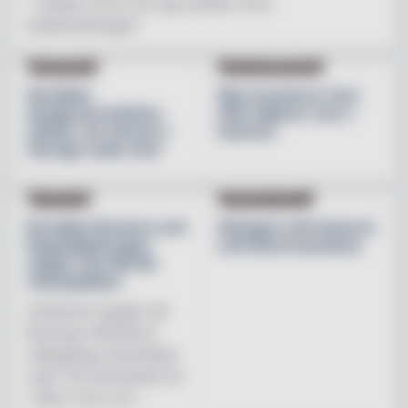
"I nästan 30 år har jag arbetat inom
besöksnäringen"
INREDNING
BESÖKSNÄRINGEN
Nordiska
Åbo investerar över
designvarumärken
200 miljoner euro i
stärker sin närvaro i
hamnen
Sverige under året
NYHETER
PRODUKTNYHET
Brooklyn Brewery och
Weingut Leth lanserar
Regnbågsfonden
Leth Beerenauslese
skapar nya HBTQI-
mötesplatser
Initiativet bygger på
Brooklyn Brewerys
mångåriga samarbete
med The Stonewall Inn
i New York och ...