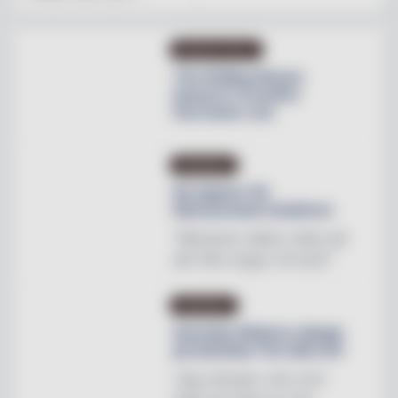
PRODUKTNYHET
The Rolling Stones
lanserar Crossfire
Hurricane rum
INREDNING
Ny tapeter för
blomstrande hotellrum
"Mönstren sätter stilen på
allt från stugor till slott"
INREDNING
Svenska Hästens sängar
på skottska The Sail Loft
"Jag utmanar vem som