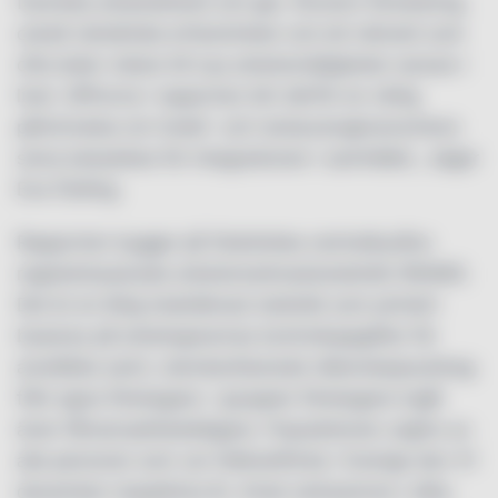
framtida arbetslöshet och ger, förutom försörjning,
också värdefulla erfarenheter och ett nätverk som
ofta leder vidare till nya arbetsmöjligheter senare i
livet. Siffrorna i rapporten blir därför en viktig
påminnelse om hotell- och restaurangbranschens
stora betydelse för integrationen i samhället., säger
Eva Östling.
Rapporten bygger på Statistiska centralbyråns
registerbaserade arbetsmarknadsstatistik (RAMS).
Det är en årlig totalräknad statistik som primärt
baseras på arbetsgivarnas kontrolluppgifter för
anställda samt, standardiserade räkenskapsutdrag
från egna företagare. I gruppen företagare ingår
även fåmansaktiedelägare. Populationen utgörs av
alla personer som var folkbokförda i Sverige den 31
december respektive år. Antal verksamma i olika