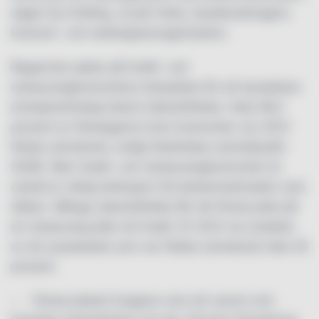
säger Eva Östling, vd på Visita, besöksnäringens
bransch- och arbetsgivarorganisation.
Rapporten pekar på hotell- och
restaurangbranschens betydelse för att kanalisera
entreprenörskap bland utlandsfödda. Hela 58,5
procent av företagarna inom branschen var 2012
födda utomlands, enligt Statistiska centralbyrån
(SCB). Men hotell- och restaurangbranschen är
också en viktig inkörsport till arbetsmarknaden som
sådan. Många utlandsfödda får sitt första jobb på
en restaurang eller ett hotell. År 2012 var andelen
av de sysselsatta som var födda utomlands hela 35
procent.
− Första jobbet fungerar som ett vaccin mot