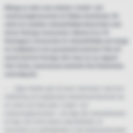
Många av dem som arbetar i hotell- och
restaurangbranschen är födda utomlands. Än
större är andelen utlandsfödda bland dem som
driver företag i branschen. Nästan 6 av 10
företagare i branschen är utlandsfödda och drygt
en tredjedel av de sysselsatta kommer från ett
annat land än Sverige. Det visar en ny rapport
från Visita,
baserad på statistik från Statistiska
centralbyrån.
− Låga trösklar gör att även människor med kort
utbildning och begränsad arbetslivserfarenhet har
en chans att hitta jobb i hotell- och
restaurangbranschen. I ett läge där arbetslösheten
är hög, inte minst bland utlandsfödda, är
branschen en språngbräda in på arbetsmarknaden,