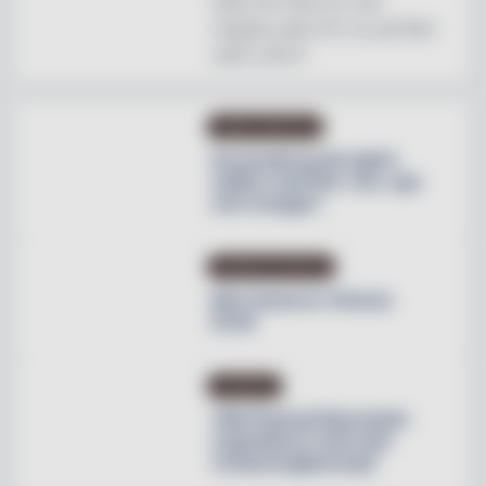
helst att hitta en mer
magisk plats för en perfekt
natts sömn"
OMBYGGNATION
Krusenberg Herrgård
utökar med fler rum, spa
och orangeri
PRODUKTNYHETER
Max lanserar Cheese
Dunk
NYHETER
Villa Pauli på Djursholm
expanderar med nytt
restaurangkoncept