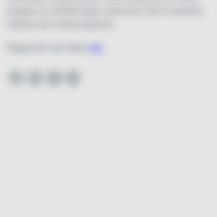
grupper av befolkningen redovisas med november
månad som referensperiod.
Rapporten kan läsas
här.