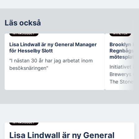
Läs också
NY PÅ JOBBET
NYHETER
Lisa Lindwall är ny General Manager
Brooklyn B
för Hesselby Slott
Regnbågsfo
mötesplats
"I nästan 30 år har jag arbetat inom
Initiativet 
besöksnäringen"
Brewerys m
The Stonewal
NY PÅ JOBBET
Lisa Lindwall är ny General