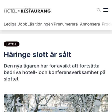
Lediga Jobb
Läs tidningen
Prenumerera
Annonsera
Prod
HOTELL
Häringe slott är sålt
Den nya ägaren har för avsikt att fortsätta
bedriva hotell- och konferensverksamhet på
slottet