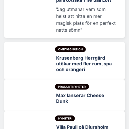
på skottska The Sail Loft
"Jag utmanar vem som
helst att hitta en mer
magisk plats för en perfekt
natts sömn"
OMBYGGNATION
Krusenberg Herrgård
utökar med fler rum, spa
och orangeri
PRODUKTNYHETER
Max lanserar Cheese
Dunk
NYHETER
Villa Pauli på Djursholm