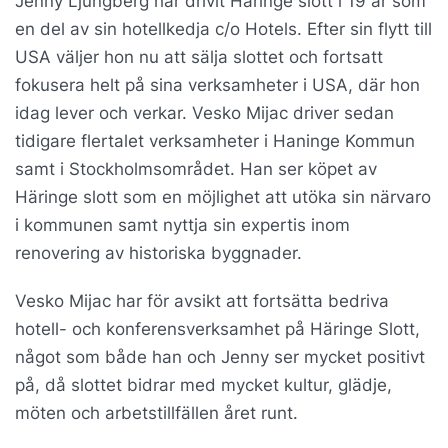
Jenny Ljungberg har drivit Häringe slott i 19 år som
en del av sin hotellkedja c/o Hotels. Efter sin flytt till
USA väljer hon nu att sälja slottet och fortsatt
fokusera helt på sina verksamheter i USA, där hon
idag lever och verkar. Vesko Mijac driver sedan
tidigare flertalet verksamheter i Haninge Kommun
samt i Stockholmsområdet. Han ser köpet av
Häringe slott som en möjlighet att utöka sin närvaro
i kommunen samt nyttja sin expertis inom
renovering av historiska byggnader.
Vesko Mijac har för avsikt att fortsätta bedriva
hotell- och konferensverksamhet på Häringe Slott,
något som både han och Jenny ser mycket positivt
på, då slottet bidrar med mycket kultur, glädje,
möten och arbetstillfällen året runt.