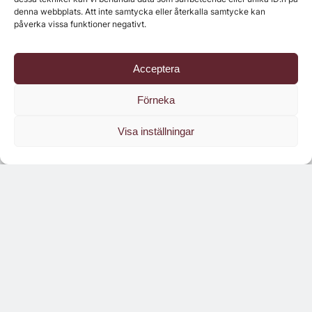
denna webbplats. Att inte samtycka eller återkalla samtycke kan
påverka vissa funktioner negativt.
Acceptera
Förneka
Visa inställningar
Läs branschens
största oberoende magasin
Läs digitalt!