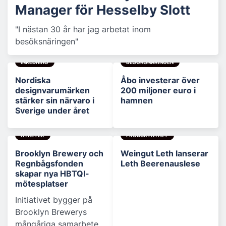
Manager för Hesselby Slott
"I nästan 30 år har jag arbetat inom
besöksnäringen"
INREDNING
BESÖKSNÄRINGEN
Nordiska
Åbo investerar över
designvarumärken
200 miljoner euro i
stärker sin närvaro i
hamnen
Sverige under året
NYHETER
PRODUKTNYHET
Brooklyn Brewery och
Weingut Leth lanserar
Regnbågsfonden
Leth Beerenauslese
skapar nya HBTQI-
mötesplatser
Initiativet bygger på
Brooklyn Brewerys
mångåriga samarbete