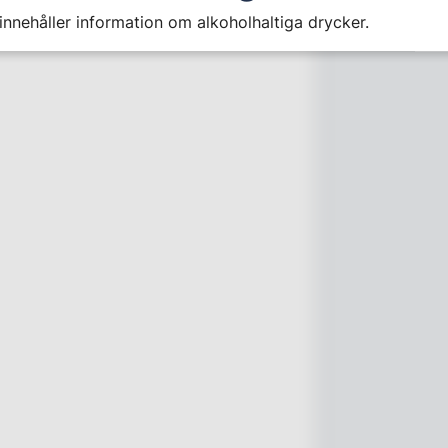
innehåller information om alkoholhaltiga drycker.