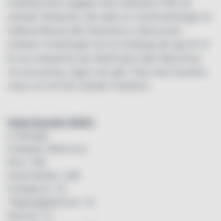
Hotellrummen byggda med inspiration från ett
cirkulärt tänkande, där delar av rumsinredningen är
miljöcertifierad eller tillverkad av återvunnet
material. Inredningen har en livslängd på upp till 15
år och merparten kan återbrukas eller återvinnas
vid renovering, något som går i linje med Scandics
vision om ett helt cirkulärt hotellrum.
Fakta Scandic Wallin
9 våningar
Hotellyta: 8530 kvm
Rum: 246
Antal bäddar: 508
Familjerum: 32
Tillgänglighetsrum: 14
Djurrum: 12