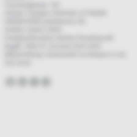
Coworkingplatser: 100
Arkitekt: Fastighet, KOCKUM LUTTINGER
SÖDERSTRÖM arkitektkontor AB
Arkitekt: Interiör, DOOS
Fastighetsförvaltare: Banfast Förvaltning AB
Byggår: 1956-61, renoverat 2023-2025
Miljöcertifiering: Svanenmärkt och Breeam In Use
Very Good