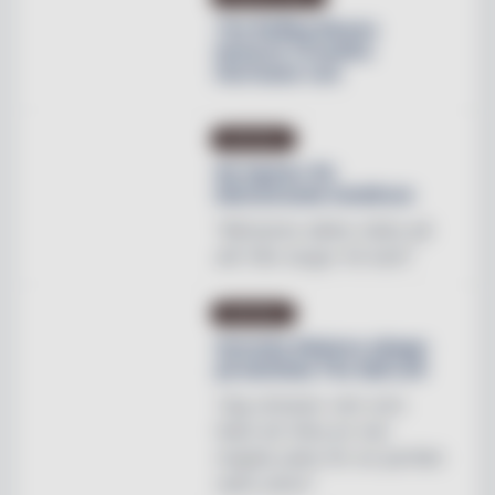
The Rolling Stones
lanserar Crossfire
Hurricane rum
INREDNING
Ny tapeter för
blomstrande hotellrum
"Mönstren sätter stilen på
allt från stugor till slott"
INREDNING
Svenska Hästens sängar
på skottska The Sail Loft
"Jag utmanar vem som
helst att hitta en mer
magisk plats för en perfekt
natts sömn"