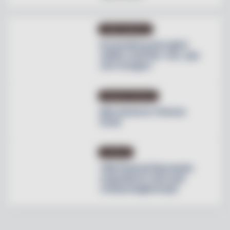
OMBYGGNATION
Krusenberg Herrgård
utökar med fler rum, spa
och orangeri
PRODUKTNYHETER
Max lanserar Cheese
Dunk
NYHETER
Villa Pauli på Djursholm
expanderar med nytt
restaurangkoncept