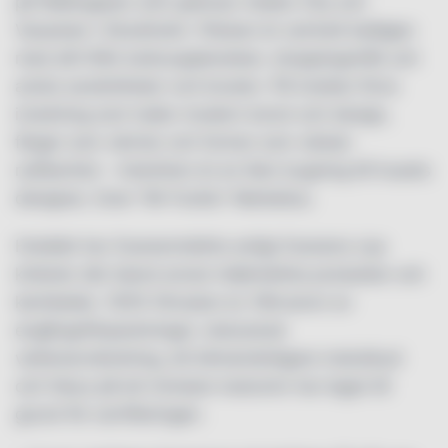
på Wallingatan som gränsar mellan City och
Vasastan i Stockholm. Platsen är centralt belägen
med allt ifrån kulturupplevelser, shoppingstråk och
andra sevärdheter runt knuten. På insidan finns
inredning som hyllar modern konst och design,
färger som värmer och former som väcker
nyfikenhet – interiören är en liten bugning till husets
designer, Sven ”Mr Funkis” Markelius.
Hotellet har Svanenmärkts enligt Svanens nya
kriterier där bland annat miljömärkta produkter och
kemikalier, 100% förnybar el, frånvaron av
engångsförpackningar, reducerad
vattenanvändning, ett klimatvänligare matutbud
och fokus på ett minskat matsvinn har legat till
grund för certifieringen.