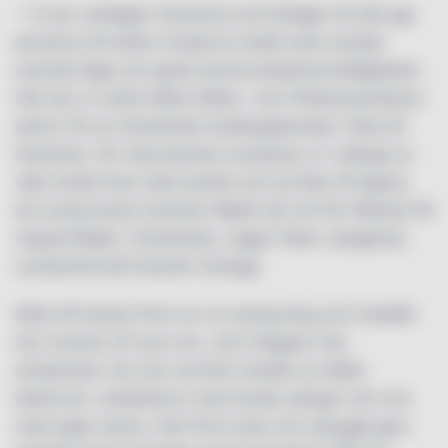
– Vi ser verkligen framemot att äntligen få slå upp
portarna till detta moderna hotell med mycket
centralt läge och goda kommunikationsmöjligheter.
Här kan vi möta både affärs- och fritidsresenärens
behov för en fantastisk hotellupplevelse i flera år
framöver. För närvarande investerar vi i många av
våra hotell över hela landet och att åter få öppna
ett nyrenoverat Scandic Wallin blir ett fint tillskott till
cityportföljen i Stockholm, säger Peter Jangbratt,
Landschef på Scandic Sverige.
Nära till hands finns en ny restaurang och hotellet
har numera 25 nya rum, som tidigare inte
existerade. De nya rummen består av både
kabinrum, dubbelrum med breda sängar och rum
med egen bastu. Det finns även ett nybyggt gym.