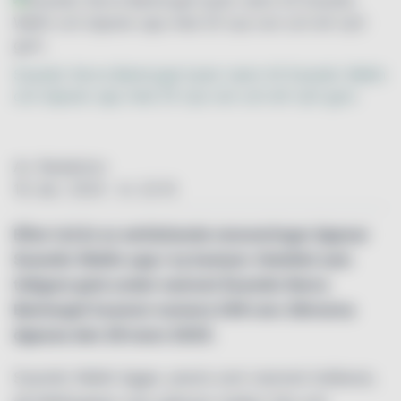
Scandic Norra Bantorget byter namn till Scandic Wallin
och öppnar upp med 25 nya rum och ett nytt gym.
Av: Redaktion
16. dec. 2024 - kl. 22:10
Efter två år av omfattande renoveringar öppnar
Scandic Wallin upp i ny kostym. Hotellet som
tidigare gick under namnet Scandic Norra
Bantorget huserar numera 246 rum. Dörrarna
öppnas den 26 mars 2025.
Scandic Wallin ligger, precis som namnet indikerar,