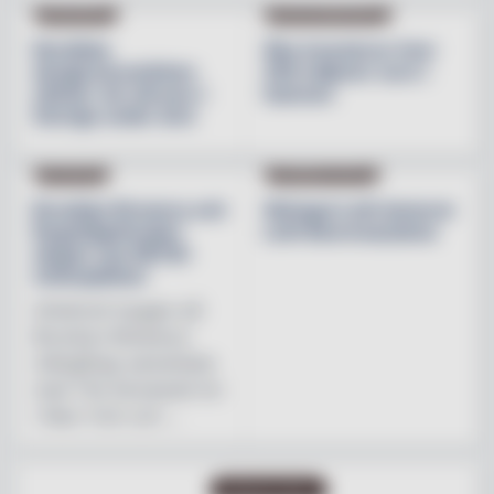
INREDNING
BESÖKSNÄRINGEN
Nordiska
Åbo investerar över
designvarumärken
200 miljoner euro i
stärker sin närvaro i
hamnen
Sverige under året
NYHETER
PRODUKTNYHET
Brooklyn Brewery och
Weingut Leth lanserar
Regnbågsfonden
Leth Beerenauslese
skapar nya HBTQI-
mötesplatser
Initiativet bygger på
Brooklyn Brewerys
mångåriga samarbete
med The Stonewall Inn
i New York och ...
PRODUKTNYHET