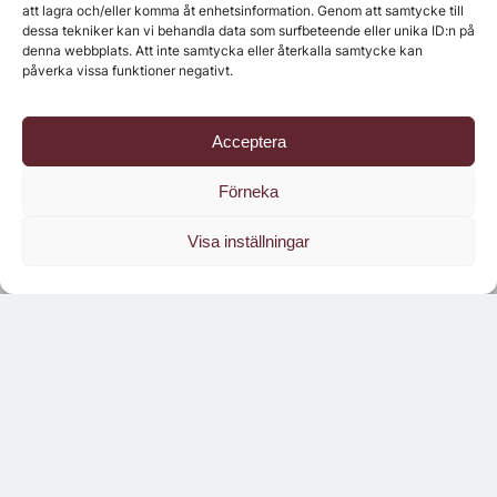
att lagra och/eller komma åt enhetsinformation. Genom att samtycke till
dessa tekniker kan vi behandla data som surfbeteende eller unika ID:n på
denna webbplats. Att inte samtycka eller återkalla samtycke kan
påverka vissa funktioner negativt.
Acceptera
Förneka
Visa inställningar
Läs branschens
största oberoende magasin
Läs digitalt!