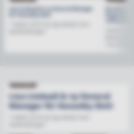
Lisa Lindwall är ny General Manager
Brooklyn B
för Hesselby Slott
Regnbågsfo
mötesplats
"I nästan 30 år har jag arbetat inom
Initiativet 
besöksnäringen"
Brewerys m
The Stonewal
NY PÅ JOBBET
Lisa Lindwall är ny General
Manager för Hesselby Slott
"I nästan 30 år har jag arbetat inom
besöksnäringen"