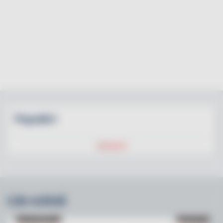
Populärt
Läs också
NY PÅ JOBBET
NYHETER