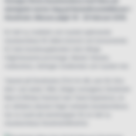
Sveriges första dryckesmässa med fokus på
ekologiskt startar idag på NackaStrandsMässan i
Stockholm. Mässan pågår 18 – 20 februari 2016.
En helt ny, kvalitativ och mycket spännande
dryckesmässa för både bransch och konsumenter.
En total dryckesupplevelse med många
högintressanta provningar, Master Classes,
matkombos, tävlingen Guldkorken och mycket mer.
Teamet på Stockholms Öl & Vin AB, som för 24:e
året i rad sedan 1992, årligen arrangerar Stockholm
Beer & Whisky Festival med Taste Experience, en
av världens absolut högst rankade dryckesmässor,
har nu tryckt på startknappen för en helt ny
dryckesmässa StockholmWineFair.