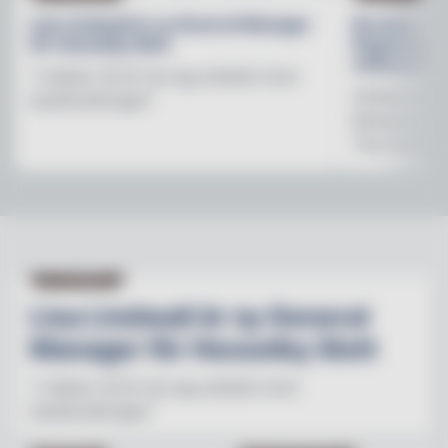
Lisa Lindwall är ny General Manager
Brooklyn B
för Hesselby Slott
Regnbågsfo
mötesplats
"I nästan 30 år har jag arbetat inom
Initiativet 
besöksnäringen"
Brewerys m
The Stonewal
NY PÅ JOBBET
Lisa Lindwall är ny General
Manager för Hesselby Slott
"I nästan 30 år har jag arbetat inom
besöksnäringen"