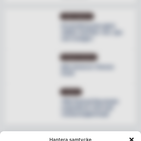
OMBYGGNATION
Krusenberg Herrgård
utökar med fler rum, spa
och orangeri
PRODUKTNYHETER
Max lanserar Cheese
Dunk
NYHETER
Villa Pauli på Djursholm
expanderar med nytt
restaurangkoncept
Hantera samtycke