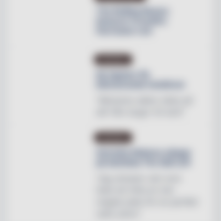
The Rolling Stones
lanserar Crossfire
Hurricane rum
INREDNING
Ny tapeter för
blomstrande hotellrum
"Mönstren sätter stilen på
allt från stugor till slott"
INREDNING
Svenska Hästens sängar
på skottska The Sail Loft
"Jag utmanar vem som
helst att hitta en mer
magisk plats för en perfekt
natts sömn"