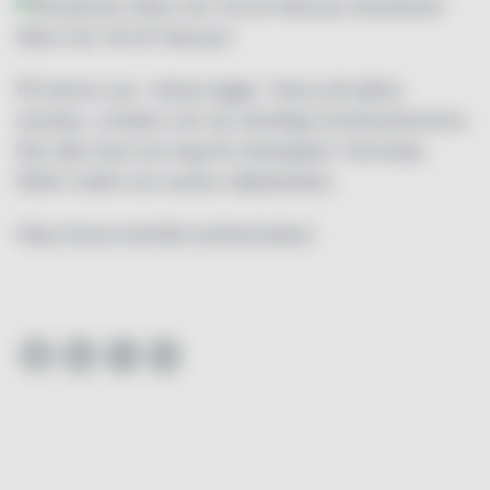
Stockholm
Wine Fair 18-20 Februari
På denna nya mässa ligger fokus på själva
drycken, smaken och de oändliga kombinationerna
Det slås även ett slag för ekologiskt, Fairtrade,
KRAV-märkt och andra miljöarbeten.
http://www.winefair.se/hemsidan/