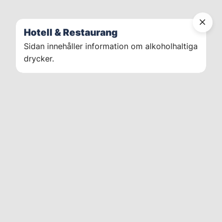
Hotell & Restaurang
Sidan innehåller information om alkoholhaltiga
drycker.