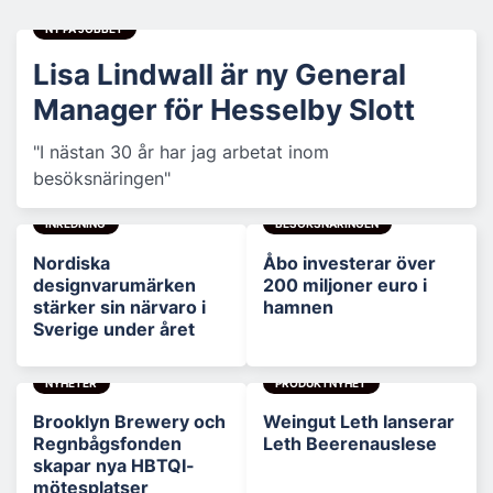
NY PÅ JOBBET
Lisa Lindwall är ny General
Manager för Hesselby Slott
"I nästan 30 år har jag arbetat inom
besöksnäringen"
INREDNING
BESÖKSNÄRINGEN
Nordiska
Åbo investerar över
designvarumärken
200 miljoner euro i
stärker sin närvaro i
hamnen
Sverige under året
NYHETER
PRODUKTNYHET
Brooklyn Brewery och
Weingut Leth lanserar
Regnbågsfonden
Leth Beerenauslese
skapar nya HBTQI-
mötesplatser