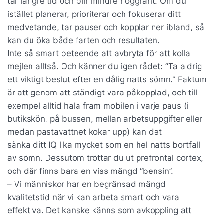
tar längre tid och blir mindre noggrant. Om du
istället planerar, prioriterar och fokuserar ditt
medvetande, tar pauser och kopplar ner ibland, så
kan du öka både farten och resultaten.
Inte så smart beteende att avbryta för att kolla
mejlen alltså. Och känner du igen rådet: ”Ta aldrig
ett viktigt beslut efter en dålig natts sömn.” Faktum
är att genom att ständigt vara påkopplad, och till
exempel alltid hala fram mobilen i varje paus (i
butikskön, på bussen, mellan arbetsuppgifter eller
medan pastavattnet kokar upp) kan det
sänka ditt IQ lika mycket som en hel natts bortfall
av sömn. Dessutom tröttar du ut prefrontal cortex,
och där finns bara en viss mängd ”bensin”.
– Vi människor har en begränsad mängd
kvalitetstid när vi kan arbeta smart och vara
effektiva. Det kanske känns som avkoppling att