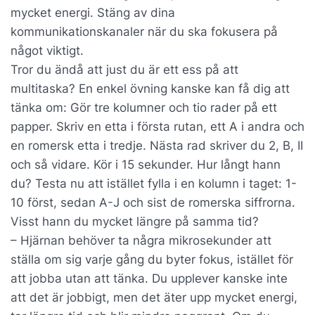
mycket energi. Stäng av dina
kommunikationskanaler när du ska fokusera på
något viktigt.
Tror du ändå att just du är ett ess på att
multitaska? En enkel övning kanske kan få dig att
tänka om: Gör tre kolumner och tio rader på ett
papper. Skriv en etta i första rutan, ett A i andra och
en romersk etta i tredje. Nästa rad skriver du 2, B, II
och så vidare. Kör i 15 sekunder. Hur långt hann
du? Testa nu att istället fylla i en kolumn i taget: 1-
10 först, sedan A-J och sist de romerska siffrorna.
Visst hann du mycket längre på samma tid?
– Hjärnan behöver ta några mikrosekunder att
ställa om sig varje gång du byter fokus, istället för
att jobba utan att tänka. Du upplever kanske inte
att det är jobbigt, men det äter upp mycket energi,