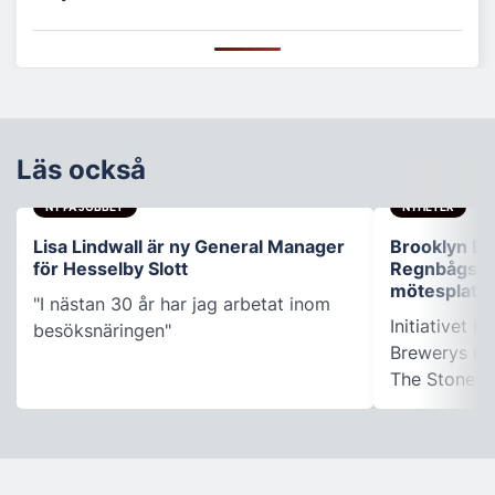
Läs också
NY PÅ JOBBET
NYHETER
Lisa Lindwall är ny General Manager
Brooklyn B
för Hesselby Slott
Regnbågsfo
mötesplats
"I nästan 30 år har jag arbetat inom
Initiativet 
besöksnäringen"
Brewerys m
The Stonewal