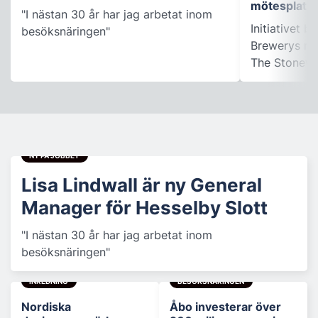
mötesplats
"I nästan 30 år har jag arbetat inom
Initiativet 
besöksnäringen"
Brewerys m
The Stonewal
NY PÅ JOBBET
Lisa Lindwall är ny General
Manager för Hesselby Slott
"I nästan 30 år har jag arbetat inom
besöksnäringen"
INREDNING
BESÖKSNÄRINGEN
Nordiska
Åbo investerar över