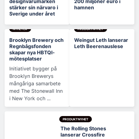
designvarumärken
200 miljoner euro i
stärker sin närvaro i
hamnen
Sverige under året
NYHETER
PRODUKTNYHET
Brooklyn Brewery och
Weingut Leth lanserar
Regnbågsfonden
Leth Beerenauslese
skapar nya HBTQI-
mötesplatser
Initiativet bygger på
Brooklyn Brewerys
mångåriga samarbete
med The Stonewall Inn
i New York och ...
PRODUKTNYHET
The Rolling Stones
lanserar Crossfire