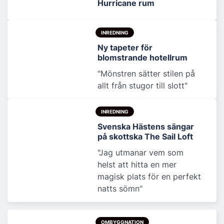
Hurricane rum
INREDNING
Ny tapeter för
blomstrande hotellrum
"Mönstren sätter stilen på
allt från stugor till slott"
INREDNING
Svenska Hästens sängar
på skottska The Sail Loft
"Jag utmanar vem som
helst att hitta en mer
magisk plats för en perfekt
natts sömn"
OMBYGGNATION