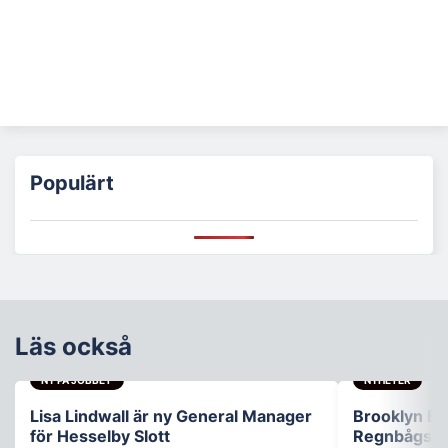
Populärt
Läs också
NY PÅ JOBBET
NYHETER
Lisa Lindwall är ny General Manager
Brooklyn B
för Hesselby Slott
Regnbågsfo