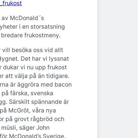
n av McDonald´s
heter i en storsatsning
 bredare frukostmeny.
 vill besöka oss vid allt
 dygnet. Det har vi lyssnat
r dukar vi nu upp frukost
att välja på än tidigare.
rna är äggröra med bacon
 på färska, svenska
gg. Särskilt spännande är
 på McGröt, våra nya
r på grovt rågbröd och
müsli, säger John
 för McDonald’s Sverige.