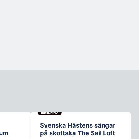
INREDNING
Svenska Hästens sängar
rum
på skottska The Sail Loft