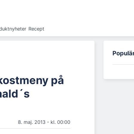
duktnyheter
Recept
Populä
kostmeny på
ald´s
8. maj. 2013 - kl. 00:00