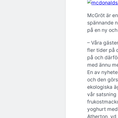
McGröt är e
spännande ny
på en ny och
– Våra gäster
fler tider på
på och därfö
med ännu mer 
En av nyhete
och den görs
ekologiska ä
vår satsning
frukostmacko
yoghurt med 
Atherton, vd