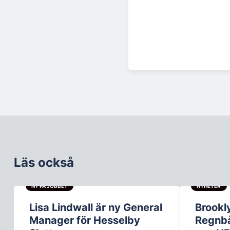
Läs också
NY PÅ JOBBET
NYHETER
Lisa Lindwall är ny General
Brookl
Manager för Hesselby
Regnb