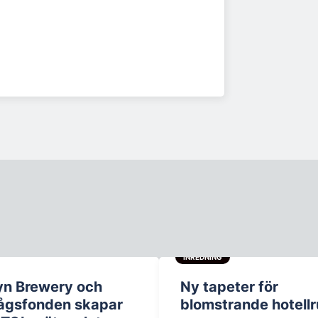
INREDNING
yn Brewery och
Ny tapeter för
ågsfonden skapar
blomstrande hotell