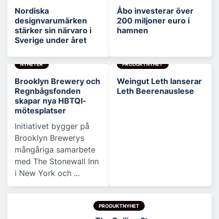
Nordiska
Åbo investerar över
designvarumärken
200 miljoner euro i
stärker sin närvaro i
hamnen
Sverige under året
NYHETER
PRODUKTNYHET
Brooklyn Brewery och
Weingut Leth lanserar
Regnbågsfonden
Leth Beerenauslese
skapar nya HBTQI-
mötesplatser
Initiativet bygger på
Brooklyn Brewerys
mångåriga samarbete
med The Stonewall Inn
i New York och ...
PRODUKTNYHET