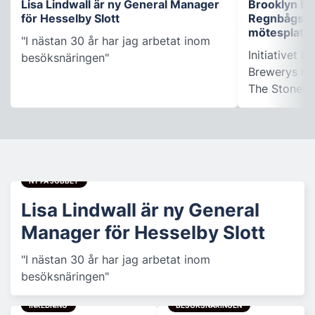
Lisa Lindwall är ny General Manager
Brooklyn B
för Hesselby Slott
Regnbågsfo
mötesplats
"I nästan 30 år har jag arbetat inom
Initiativet 
besöksnäringen"
Brewerys m
The Stonewal
NY PÅ JOBBET
Lisa Lindwall är ny General
Manager för Hesselby Slott
"I nästan 30 år har jag arbetat inom
besöksnäringen"
INREDNING
BESÖKSNÄRINGEN