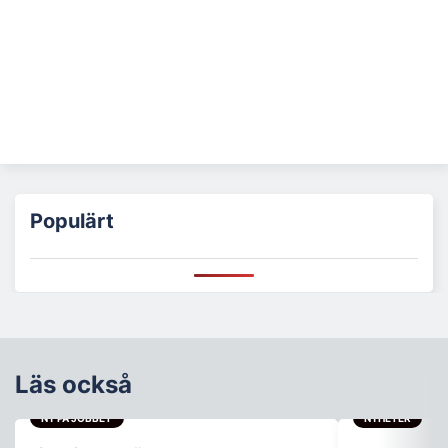
Populärt
Läs också
NY PÅ JOBBET
NYHETER