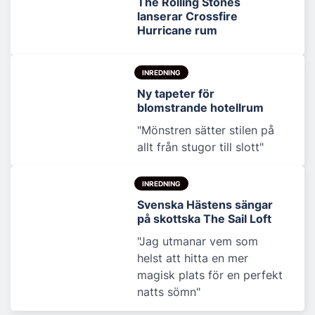
The Rolling Stones
lanserar Crossfire
Hurricane rum
INREDNING
Ny tapeter för
blomstrande hotellrum
"Mönstren sätter stilen på
allt från stugor till slott"
INREDNING
Svenska Hästens sängar
på skottska The Sail Loft
"Jag utmanar vem som
helst att hitta en mer
magisk plats för en perfekt
natts sömn"