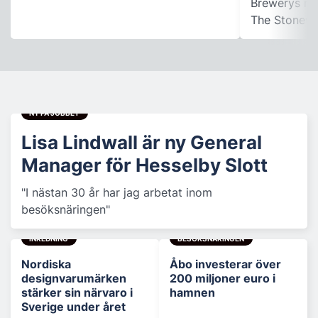
Brewerys m
The Stonewal
NY PÅ JOBBET
Lisa Lindwall är ny General
Manager för Hesselby Slott
"I nästan 30 år har jag arbetat inom
besöksnäringen"
INREDNING
BESÖKSNÄRINGEN
Nordiska
Åbo investerar över
designvarumärken
200 miljoner euro i
stärker sin närvaro i
hamnen
Sverige under året