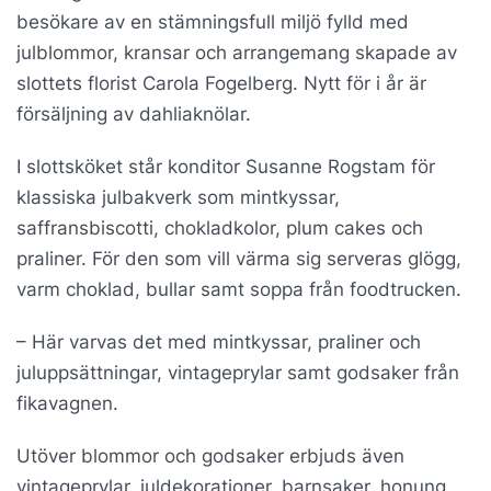
besökare av en stämningsfull miljö fylld med
julblommor, kransar och arrangemang skapade av
slottets florist Carola Fogelberg. Nytt för i år är
försäljning av dahliaknölar.
I slottsköket står konditor Susanne Rogstam för
klassiska julbakverk som mintkyssar,
saffransbiscotti, chokladkolor, plum cakes och
praliner. För den som vill värma sig serveras glögg,
varm choklad, bullar samt soppa från foodtrucken.
– Här varvas det med mintkyssar, praliner och
juluppsättningar, vintageprylar samt godsaker från
fikavagnen.
Utöver blommor och godsaker erbjuds även
vintageprylar, juldekorationer, barnsaker, honung