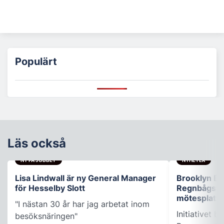
Populärt
Läs också
NY PÅ JOBBET
NYHETER
Lisa Lindwall är ny General Manager
Brooklyn B
för Hesselby Slott
Regnbågsfo
mötesplats
"I nästan 30 år har jag arbetat inom
Initiativet 
besöksnäringen"