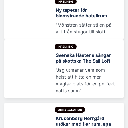
INREDNING
Ny tapeter för
blomstrande hotellrum
"Mönstren sätter stilen på
allt från stugor till slott"
INREDNING
Svenska Hästens sängar
på skottska The Sail Loft
"Jag utmanar vem som
helst att hitta en mer
magisk plats för en perfekt
natts sömn"
OMBYGGNATION
Krusenberg Herrgård
utökar med fler rum, spa