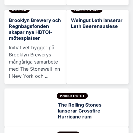
NYHETER
PRODUKTNYHET
Brooklyn Brewery och
Weingut Leth lanserar
Regnbågsfonden
Leth Beerenauslese
skapar nya HBTQI-
mötesplatser
Initiativet bygger på
Brooklyn Brewerys
mångåriga samarbete
med The Stonewall Inn
i New York och ...
PRODUKTNYHET
The Rolling Stones
lanserar Crossfire
Hurricane rum