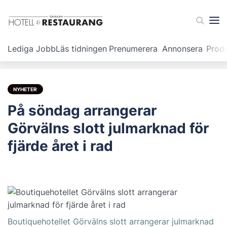
Lediga Jobb
Läs tidningen
Prenumerera
Annonsera
Prod
NYHETER
På söndag arrangerar
Görvälns slott julmarknad för
fjärde året i rad
Boutiquehotellet Görvälns slott arrangerar julmarknad