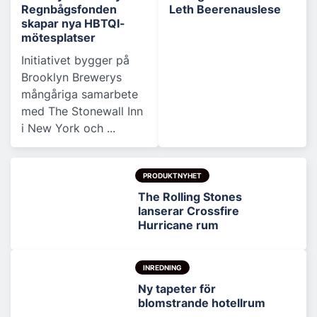
Regnbågsfonden
Leth Beerenauslese
skapar nya HBTQI-
mötesplatser
Initiativet bygger på
Brooklyn Brewerys
mångåriga samarbete
med The Stonewall Inn
i New York och ...
PRODUKTNYHET
The Rolling Stones
lanserar Crossfire
Hurricane rum
INREDNING
Ny tapeter för
blomstrande hotellrum