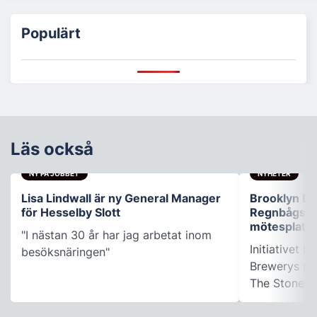
Populärt
Läs också
NY PÅ JOBBET
NYHETER
Lisa Lindwall är ny General Manager
Brooklyn B
för Hesselby Slott
Regnbågsfo
mötesplats
"I nästan 30 år har jag arbetat inom
Initiativet 
besöksnäringen"
Brewerys m
The Stonewal