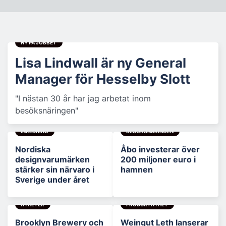
NY PÅ JOBBET
Lisa Lindwall är ny General
Manager för Hesselby Slott
"I nästan 30 år har jag arbetat inom
besöksnäringen"
INREDNING
BESÖKSNÄRINGEN
Nordiska
Åbo investerar över
designvarumärken
200 miljoner euro i
stärker sin närvaro i
hamnen
Sverige under året
NYHETER
PRODUKTNYHET
Brooklyn Brewery och
Weingut Leth lanserar