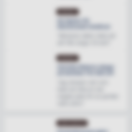
INREDNING
Ny tapeter för
blomstrande hotellrum
"Mönstren sätter stilen på
allt från stugor till slott"
INREDNING
Svenska Hästens sängar
på skottska The Sail Loft
"Jag utmanar vem som
helst att hitta en mer
magisk plats för en perfekt
natts sömn"
OMBYGGNATION