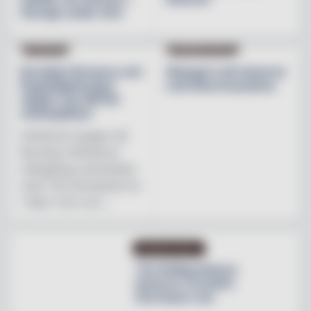
Sverige under året
NYHETER
PRODUKTNYHET
Brooklyn Brewery och
Weingut Leth lanserar
Regnbågsfonden
Leth Beerenauslese
skapar nya HBTQI-
mötesplatser
Initiativet bygger på
Brooklyn Brewerys
mångåriga samarbete
med The Stonewall Inn
i New York och ...
PRODUKTNYHET
The Rolling Stones
lanserar Crossfire
Hurricane rum