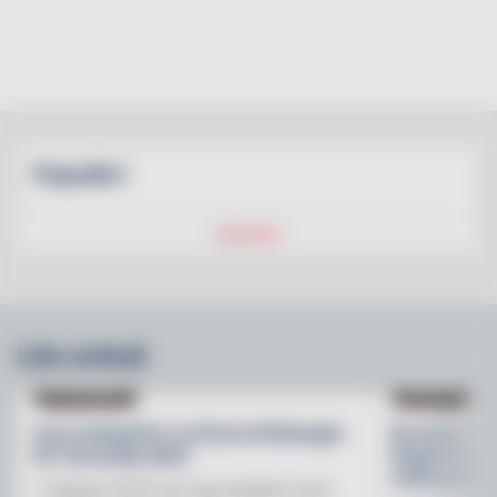
Populärt
Läs också
NY PÅ JOBBET
NYHETER
Lisa Lindwall är ny General Manager
Brooklyn B
för Hesselby Slott
Regnbågsfo
mötesplats
"I nästan 30 år har jag arbetat inom