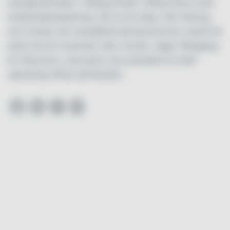
energikostnader i många länder, tillsammans med
koldioxidbeskattning. Att ta ett steg i rätt riktning
och minska vår energiförbrukning kommer också att
bidra till att maximera våra vinster, säger Wolfgang
M. Neumann, executive vice president & chief
operating officer på Rezidor.