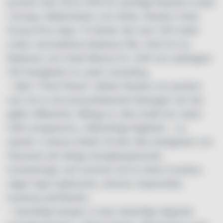
procent fram till år 2016 för samtliga Rezidors hotell
i Europa, Mellanöstern och Afrika. Rezidor Hotel
Group finns idag i 70 länder där över 330 hotell
under varumärkena Radisson Blu, Park Inn by
Radisson och Hotel Missoni är i drift och ytterligare
100 fastigheter är under utveckling.
– Med ”Think Planet” stärker Rezidor sin position
som ett av de branschledande företagen när det
gäller hållbarhet. Många av våra hotell har redan
infört progressiva, miljövänliga åtgärder – nu
sprider vi dessa initiativ till alla våra fastigheter och
fokuserar på viktiga energibesparande
investeringar som kommer att ha störst inverkan,
säger Inge Huijbrechts, director responsible
business på Rezidor.
– Samtidigt tampas vi med väsentligt stigande