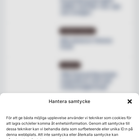
Krusenberg Herrgård
utökar med fler rum, spa
och orangeri
PRODUKTNYHETER
Max lanserar Cheese
Dunk
NYHETER
Villa Pauli på Djursholm
expanderar med nytt
restaurangkoncept
Hantera samtycke
För att ge bästa möjliga upplevelse använder vi tekniker som cookies för
att lagra och/eller komma åt enhetsinformation. Genom att samtycke till
dessa tekniker kan vi behandla data som surfbeteende eller unika ID:n på
denna webbplats. Att inte samtycka eller återkalla samtycke kan