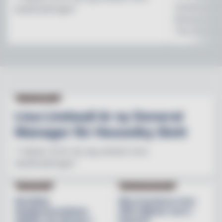
Initiativet 
besöksnäringen"
Brewerys m
The Stonewal
NY PÅ JOBBET
Lisa Lindwall är ny General
Manager för Hesselby Slott
"I nästan 30 år har jag arbetat inom
besöksnäringen"
INREDNING
BESÖKSNÄRINGEN
Nordiska
Åbo investerar över
designvarumärken
200 miljoner euro i
stärker sin närvaro i
hamnen