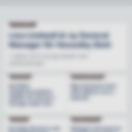
NY PÅ JOBBET
Lisa Lindwall är ny General
Manager för Hesselby Slott
"I nästan 30 år har jag arbetat inom
besöksnäringen"
INREDNING
BESÖKSNÄRINGEN
Nordiska
Åbo investerar över
designvarumärken
200 miljoner euro i
stärker sin närvaro i
hamnen
Sverige under året
NYHETER
PRODUKTNYHET
Brooklyn Brewery och
Weingut Leth lanserar