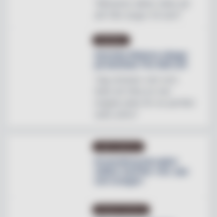
"Mönstren sätter stilen på
allt från stugor till slott"
INREDNING
Svenska Hästens sängar
på skottska The Sail Loft
"Jag utmanar vem som
helst att hitta en mer
magisk plats för en perfekt
natts sömn"
OMBYGGNATION
Krusenberg Herrgård
utökar med fler rum, spa
och orangeri
PRODUKTNYHETER