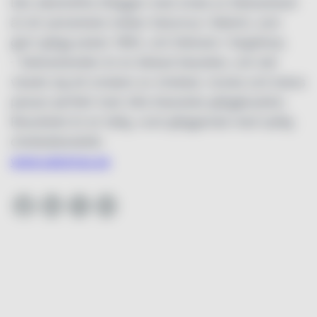
Den alkoholfria Glöggen med smak av Delicatoboll
är ett samarbete mellan Saturnus i Malmö, som
gjort glögg sedan 1893, och Delicato i Segeltorp.
– Delicatobollen är en älskad klassiker, och det
visade sig att smaken av choklad, mocka och kokos
passar perfekt med våra klassiska glöggkryddor.
Resultatet är en fyllig, rund glöggsmak med tydlig
chokladkaraktär.
www.saturnus.se