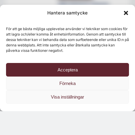
Max lanserar Cheese
Dunk
Hantera samtycke
För att ge bästa möjliga upplevelse använder vi tekniker som cookies för
NYHETER
att lagra och/eller komma åt enhetsinformation. Genom att samtycke till
Villa Pauli på Djursholm
dessa tekniker kan vi behandla data som surfbeteende eller unika ID:n på
expanderar med nytt
denna webbplats. Att inte samtycka eller återkalla samtycke kan
restaurangkoncept
påverka vissa funktioner negativt.
Acceptera
Förneka
Visa inställningar
Senaste numret