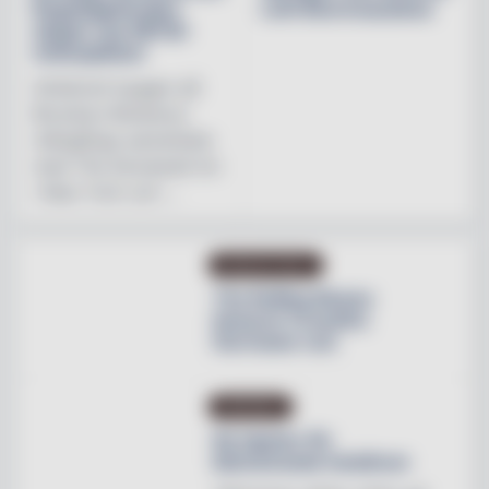
Regnbågsfonden
Leth Beerenauslese
skapar nya HBTQI-
mötesplatser
Initiativet bygger på
Brooklyn Brewerys
mångåriga samarbete
med The Stonewall Inn
i New York och ...
PRODUKTNYHET
The Rolling Stones
lanserar Crossfire
Hurricane rum
INREDNING
Ny tapeter för
blomstrande hotellrum