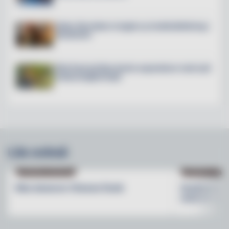
Petter Stordalen invigde ny hotellutbildning i
Stockholm
Villa Pauli på Djursholm expanderar med nytt
restaurangkoncept
Läs också
PRODUKTNYHETER
PRODUKTNYHET
Max lanserar Cheese Dunk
Grythyttan S
med en ny b