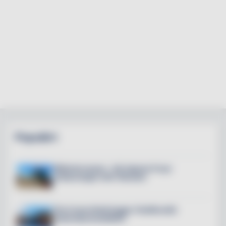
Populärt
Mälarterrassen – här öppnar 6 nya
restauranger mitt i Slussen
The Crane Hotel byggs i Hudiksvalls
historiska kranfabrik