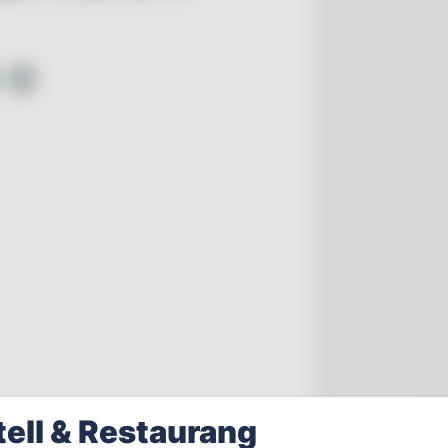
tell & Restaurang