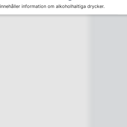
innehåller information om alkoholhaltiga drycker.