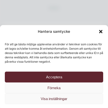
Hantera samtycke
Senaste numret
För att ge bästa möjliga upplevelse använder vi tekniker som cookies för
att lagra och/eller komma åt enhetsinformation. Genom att samtycke till
dessa tekniker kan vi behandla data som surfbeteende eller unika ID:n på
denna webbplats. Att inte samtycka eller återkalla samtycke kan
påverka vissa funktioner negativt.
Acceptera
Förneka
Visa inställningar