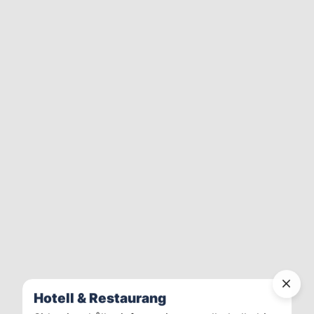
Hotell & Restaurang