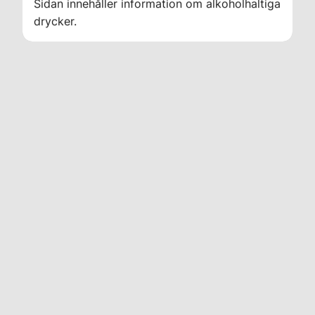
Sidan innehåller information om alkoholhaltiga
drycker.