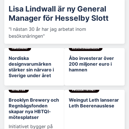
Lisa Lindwall är ny General
Manager för Hesselby Slott
"I nästan 30 år har jag arbetat inom
besöksnäringen"
INREDNING
BESÖKSNÄRINGEN
Nordiska
Åbo investerar över
designvarumärken
200 miljoner euro i
stärker sin närvaro i
hamnen
Sverige under året
NYHETER
PRODUKTNYHET
Brooklyn Brewery och
Weingut Leth lanserar
Regnbågsfonden
Leth Beerenauslese
skapar nya HBTQI-
mötesplatser
Initiativet bygger på