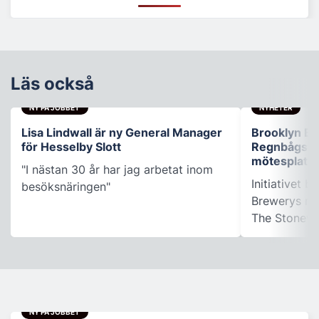
Läs också
NY PÅ JOBBET
NYHETER
Lisa Lindwall är ny General Manager
Brooklyn B
för Hesselby Slott
Regnbågsfo
mötesplats
"I nästan 30 år har jag arbetat inom
Initiativet 
besöksnäringen"
Brewerys m
The Stonewal
NY PÅ JOBBET