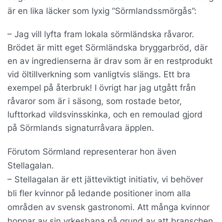
är en lika läcker som lyxig ”Sörmlandssmörgås”:
– Jag vill lyfta fram lokala sörmländska råvaror.
Brödet är mitt eget Sörmländska bryggarbröd, där
en av ingredienserna är drav som är en restprodukt
vid öltillverkning som vanligtvis slängs. Ett bra
exempel på återbruk! I övrigt har jag utgått från
råvaror som är i säsong, som rostade betor,
lufttorkad vildsvinsskinka, och en remoulad gjord
på Sörmlands signaturråvara äpplen.
Förutom Sörmland representerar hon även
Stellagalan.
– Stellagalan är ett jätteviktigt initiativ, vi behöver
bli fler kvinnor på ledande positioner inom alla
områden av svensk gastronomi. Att många kvinnor
hoppar av sin yrkesbana på grund av att branschen