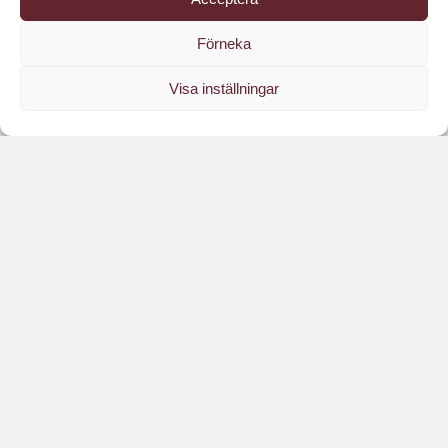
Förneka
Visa inställningar
Läs branschens
största oberoende magasin
Läs digitalt!