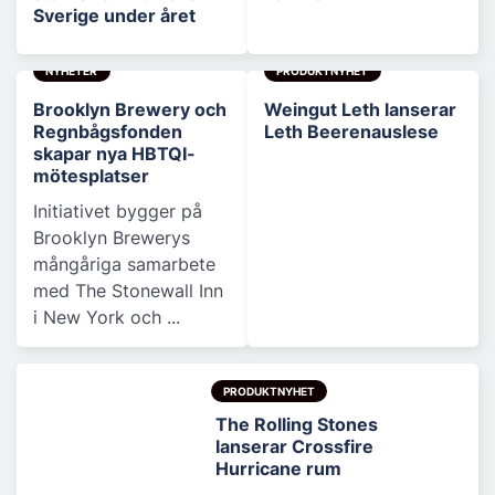
Sverige under året
NYHETER
PRODUKTNYHET
Brooklyn Brewery och
Weingut Leth lanserar
Regnbågsfonden
Leth Beerenauslese
skapar nya HBTQI-
mötesplatser
Initiativet bygger på
Brooklyn Brewerys
mångåriga samarbete
med The Stonewall Inn
i New York och ...
PRODUKTNYHET
The Rolling Stones
lanserar Crossfire
Hurricane rum