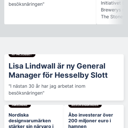
Initiativet 
besöksnäringen"
Brewerys m
The Stonewal
NY PÅ JOBBET
Lisa Lindwall är ny General
Manager för Hesselby Slott
"I nästan 30 år har jag arbetat inom
besöksnäringen"
INREDNING
BESÖKSNÄRINGEN
Nordiska
Åbo investerar över
designvarumärken
200 miljoner euro i
stärker sin närvaro i
hamnen