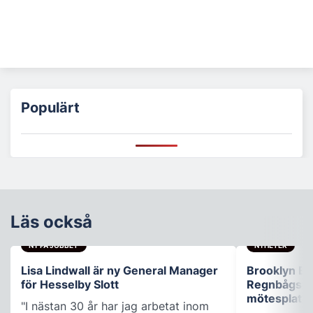
Populärt
Läs också
NY PÅ JOBBET
NYHETER
Lisa Lindwall är ny General Manager
Brooklyn B
för Hesselby Slott
Regnbågsfo
mötesplats
"I nästan 30 år har jag arbetat inom