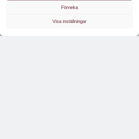
Förneka
Visa inställningar
Läs branschens
största oberoende magasin
Läs digitalt!