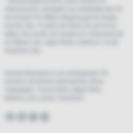
– Restaurangbranschens stora intresse för
närproducerat, ekologiskt och småskaligt talar för
att intresset för hållbar tillagning genom biogas
kommer öka. Vi tycker det känns bra att kunna
hjälpa våra kunder att utveckla sin verksamhet på
ett hållbart sätt, säger Renée Josefsson, VD på
Stockholm Gas.
Svenska Brasserier är ett samlingsnamn för
Sturehof, Stockholms Matmarknad, Riche,
Teatergrillen, Taverna Brillo, Bageri Brillo,
Brillobox och Luzette i Stockholm
.