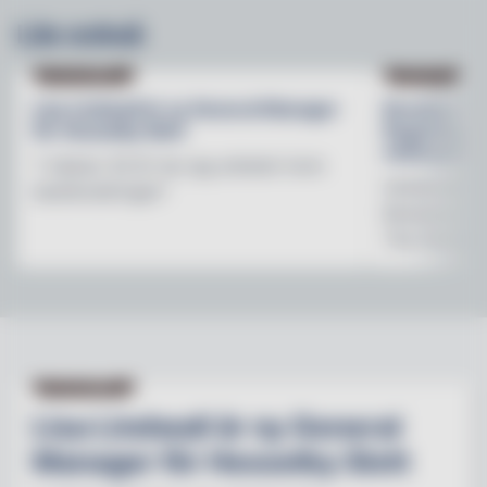
Läs också
NY PÅ JOBBET
NYHETER
Lisa Lindwall är ny General Manager
Brooklyn B
för Hesselby Slott
Regnbågsfo
mötesplats
"I nästan 30 år har jag arbetat inom
Initiativet 
besöksnäringen"
Brewerys m
The Stonewal
NY PÅ JOBBET
Lisa Lindwall är ny General
Manager för Hesselby Slott