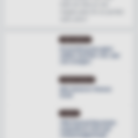
helst att hitta en mer
magisk plats för en perfekt
natts sömn"
OMBYGGNATION
Krusenberg Herrgård
utökar med fler rum, spa
och orangeri
PRODUKTNYHETER
Max lanserar Cheese
Dunk
NYHETER
Villa Pauli på Djursholm
expanderar med nytt
restaurangkoncept