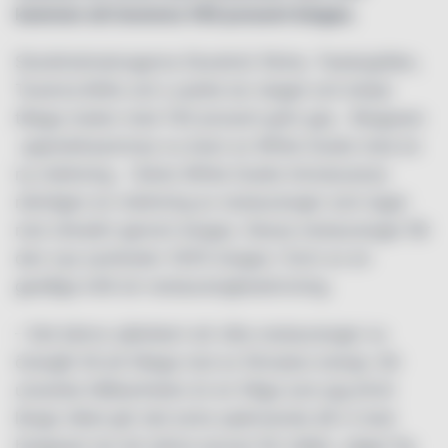
kommer att leverera 100 procent biogas.
Stockholmskrogarna Sturehof, Riche, Teatergrillen,
Taverna Brillo och Luzette tar steget och börjar
tillaga maten med 100 procent grön gas. Biogasen
uppmärksammas nu även av White Guide med en
ny märkning. I årets White Guide introduceras
nämligen en märkning av restauranger som lagar
mat cirkulärt genom biogas. Dessa restauranger får
den nya symbolen 100% biogas i form av en
gaslåga intill sin restaurangbeskrivning.
– Det känns självklart att våra restauranger nu
övergår till att tillaga mat av förnybar energi. Att
utveckla hållbarheten är en fråga som jag drivit
länge vilket gör det extra spännande då vi med
biogasen tar ett större ansvar för miljön, säger Pg