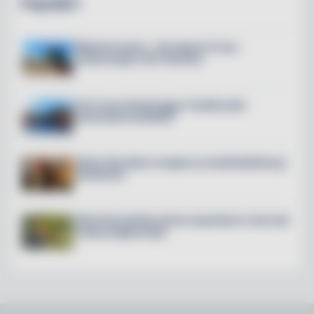
Populärt
Mälarterrassen – här öppnar 6 nya
restauranger mitt i Slussen
The Crane Hotel byggs i Hudiksvalls
historiska kranfabrik
Petter Stordalen invigde ny hotellutbildning i
Stockholm
Villa Pauli på Djursholm expanderar med nytt
restaurangkoncept