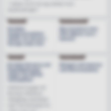
"I nästan 30 år har jag arbetat inom
besöksnäringen"
INREDNING
BESÖKSNÄRINGEN
Nordiska
Åbo investerar över
designvarumärken
200 miljoner euro i
stärker sin närvaro i
hamnen
Sverige under året
NYHETER
PRODUKTNYHET
Brooklyn Brewery och
Weingut Leth lanserar
Regnbågsfonden
Leth Beerenauslese
skapar nya HBTQI-
mötesplatser
Initiativet bygger på
Brooklyn Brewerys
mångåriga samarbete
med The Stonewall Inn