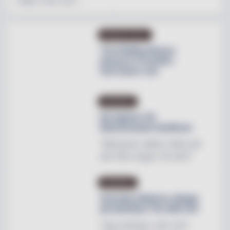
i New York och ...
PRODUKTNYHET
The Rolling Stones
lanserar Crossfire
Hurricane rum
INREDNING
Ny tapeter för
blomstrande hotellrum
"Mönstren sätter stilen på
allt från stugor till slott"
INREDNING
Svenska Hästens sängar
på skottska The Sail Loft
"Jag utmanar vem som