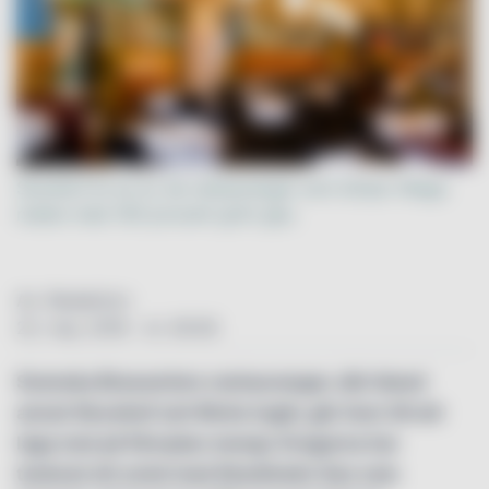
Sturehof är en av de restauranger som börjar tillaga
maten med 100 procent grön gas.
Av: Redaktion
22. maj. 2016 - kl. 00:00
Svenska Brasseriers restauranger, där bland
annat Sturehof och Riche ingår, går över till att
laga mat på förnybar energi. Krogarna har
tecknat ett avtal med Stockholm Gas som