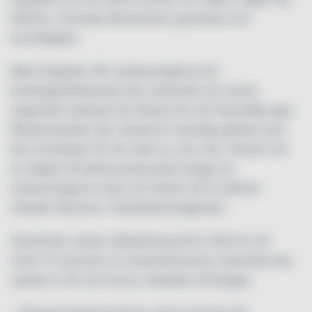
Nilsson, Svenska Brasseriers grundare och
huvudägare.
Med biogasen får restaurangerna ett
kretsloppstänkande där matavfall och annat
organiskt material tas tillvara för att framställa gas.
Restprodukten blir också ett naturligt gödsel som
kan användas för att odla ny, bra mat. Genom att
ta steget till lokalt producerad biogas är
restaurangerna med och bidrar till en alltmer
cirkulär ekonomi i Stockholmsregionen.
Stockholm stads målsättning till år 2020 är att
minst 70 procent av stockholmarnas matavfall ska
samlas in för att kunna ombildas till biogas.