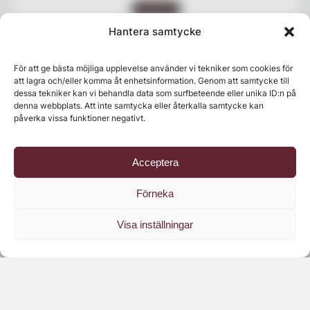
NYHETER
Villa Pauli på Djursholm
Hantera samtycke
expanderar med nytt
restaurangkoncept
För att ge bästa möjliga upplevelse använder vi tekniker som cookies för
att lagra och/eller komma åt enhetsinformation. Genom att samtycke till
dessa tekniker kan vi behandla data som surfbeteende eller unika ID:n på
denna webbplats. Att inte samtycka eller återkalla samtycke kan
påverka vissa funktioner negativt.
Acceptera
Förneka
Visa inställningar
Senaste numret