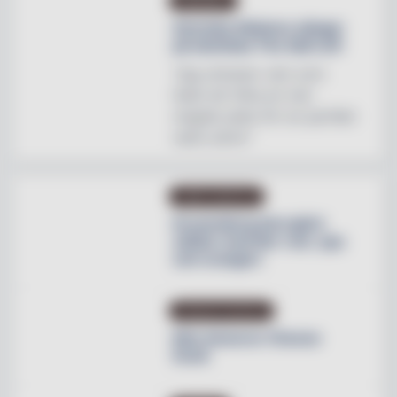
INREDNING
Svenska Hästens sängar
på skottska The Sail Loft
"Jag utmanar vem som
helst att hitta en mer
magisk plats för en perfekt
natts sömn"
OMBYGGNATION
Krusenberg Herrgård
utökar med fler rum, spa
och orangeri
PRODUKTNYHETER
Max lanserar Cheese
Dunk