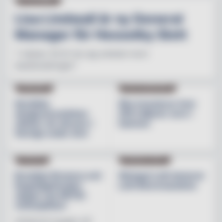
Lisa Lindwall är ny General
Manager för Hesselby Slott
"I nästan 30 år har jag arbetat inom
besöksnäringen"
INREDNING
BESÖKSNÄRINGEN
Nordiska
Åbo investerar över
designvarumärken
200 miljoner euro i
stärker sin närvaro i
hamnen
Sverige under året
NYHETER
PRODUKTNYHET
Brooklyn Brewery och
Weingut Leth lanserar
Regnbågsfonden
Leth Beerenauslese
skapar nya HBTQI-
mötesplatser
Initiativet bygger på