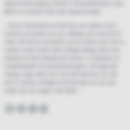
WaterfrontCongress Centre. Personaldirektör Lotta
Björk var mycket nöjd med uppslutningen.
– Det är fantastiskt att det finns ett sådant stort
intresse att jobba hos oss. Många som kommit hit
söker sitt första extrajobb och en första rad i sitt cv,
medan andra redan sökt väldigt många jobb men
aldrig ens blivit kallade på intervju. Vi erbjuder en
inträdesbiljett till arbetsmarknaden i ett läge där
många unga sitter fast i ett tufft Moment 22, där
det är nästan omöjligt att få ett jobb om du inte
redan har ett, säger Lotta Björk.