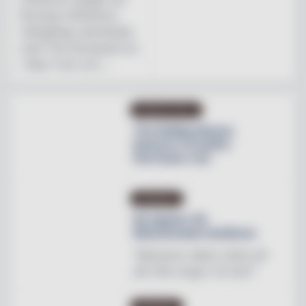
Brooklyn Brewerys
mångåriga samarbete
med The Stonewall Inn
i New York och ...
PRODUKTNYHET
The Rolling Stones
lanserar Crossfire
Hurricane rum
INREDNING
Ny tapeter för
blomstrande hotellrum
"Mönstren sätter stilen på
allt från stugor till slott"