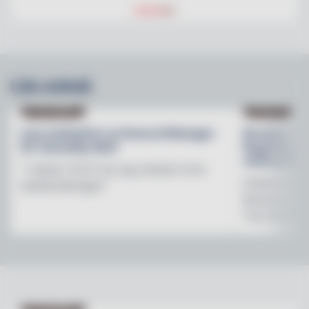
Läs också
NY PÅ JOBBET
NYHETER
Lisa Lindwall är ny General Manager
Brooklyn B
för Hesselby Slott
Regnbågsfo
mötesplats
"I nästan 30 år har jag arbetat inom
Initiativet 
besöksnäringen"
Brewerys m
The Stonewal
NY PÅ JOBBET