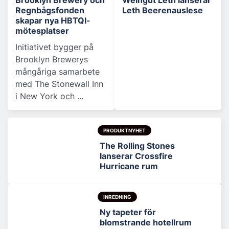
Regnbågsfonden
Leth Beerenauslese
skapar nya HBTQI-
mötesplatser
Initiativet bygger på
Brooklyn Brewerys
mångåriga samarbete
med The Stonewall Inn
i New York och ...
PRODUKTNYHET
The Rolling Stones
lanserar Crossfire
Hurricane rum
INREDNING
Ny tapeter för
blomstrande hotellrum