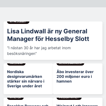
NY PÅ JOBBET
Lisa Lindwall är ny General
Manager för Hesselby Slott
"I nästan 30 år har jag arbetat inom
besöksnäringen"
INREDNING
BESÖKSNÄRINGEN
Nordiska
Åbo investerar över
designvarumärken
200 miljoner euro i
stärker sin närvaro i
hamnen
Sverige under året
NYHETER
PRODUKTNYHET
Brooklyn Brewery och
Weingut Leth lanserar