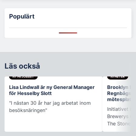
Populärt
Läs också
NY PÅ JOBBET
NYHETER
Lisa Lindwall är ny General Manager
Brooklyn B
för Hesselby Slott
Regnbågsfo
mötesplats
"I nästan 30 år har jag arbetat inom
Initiativet 
besöksnäringen"
Brewerys m
The Stonewal