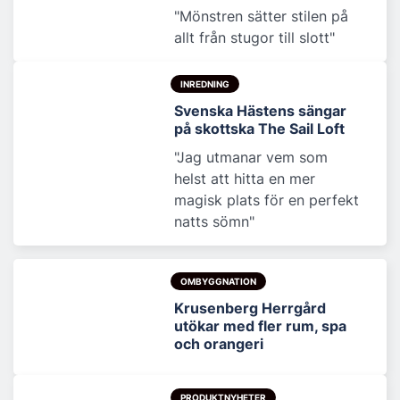
"Mönstren sätter stilen på
allt från stugor till slott"
INREDNING
Svenska Hästens sängar
på skottska The Sail Loft
"Jag utmanar vem som
helst att hitta en mer
magisk plats för en perfekt
natts sömn"
OMBYGGNATION
Krusenberg Herrgård
utökar med fler rum, spa
och orangeri
PRODUKTNYHETER