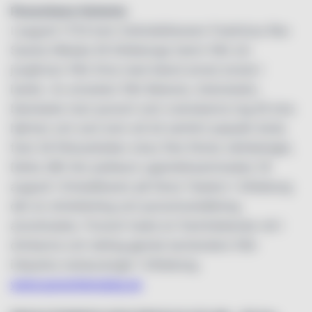
Punschens historia:
I augusti 1733 kom Ostindiefararen Fredricius Rex
Suecia tillbaka till Göteborgs hamn från sin
jungfrutur från Kina med bland annat arrack i
lasten. Av arracken från Batavia, Indonesien,
blandade man punsch som svenskarna tog till sina
hjärtan och som kom att bli oerhört populär ända
fram till förbudstiden strax före första världskriget,
Detta 280-års jubileum uppmärksammades 18
augusti i Kristallbaren på Stora Teatern i Göteborg
där en drinktävling och punschutställning
anordnades. Punsch hade en framträdande roll i
drinkarna och deltog gjorde bartenders från
inbjudna restauranger i Göteborg.
www.punschensdag.se