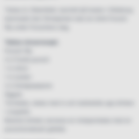
Tobias Q. Oldenfeldt, barchef på Avalon i Göteborg
kammade hem förstapriset med sin drink Punsch
flip under Punschens dag.
Tobias vinnarrecept;
Punsch flip
4 cl Facile punsch
1 cl citron
1 cl socker:
3 cl blodgrapejuice
Äggula
Torrskaka, skaka med is och dubbelsila upp drinken
i coupette.
Bredvid drinken serveras en minipannkaka med en
punschsmaksatt grädde.