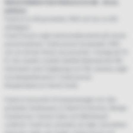
FACILE PUNSCH OCH FACILE & CO AB – 20 års
jubileum
Facile & Co AB grundades 1993 och har ca 450
aktieägare.
Facile Punsch utgör premiumalternativet på svensk
punschmarknad. Facile punsch lanserades 1993
och var då den första nya punschen i Sverige på 76
år. Sex stycken utvalda destillat Bataviaarrak från
Indonesien samt högklassig rom från Jamaica utgår
huvudingredienserna i Facile punsch.
Receptmakare är Henrik Facile.
Facile är leverantör till Systembolaget och våra
produkter distribueras av Martin & Servera, Menigo
Foodservice, Svensk Cater och Mårdskog &
Lindkvist. Facile har utvecklat och äger varumärken
Seriously vodka, gin Imagin, Facile punsch och