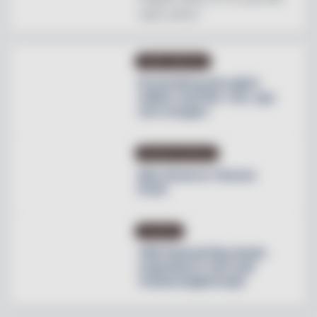
natts sömn"
OMBYGGNATION
Krusenberg Herrgård
utökar med fler rum, spa
och orangeri
PRODUKTNYHETER
Max lanserar Cheese
Dunk
NYHETER
Villa Pauli på Djursholm
expanderar med nytt
restaurangkoncept