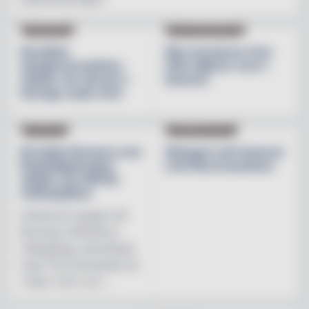
INREDNING
BESÖKSNÄRINGEN
Nordiska
Åbo investerar över
designvarumärken
200 miljoner euro i
stärker sin närvaro i
hamnen
Sverige under året
NYHETER
PRODUKTNYHET
Brooklyn Brewery och
Weingut Leth lanserar
Regnbågsfonden
Leth Beerenauslese
skapar nya HBTQI-
mötesplatser
Initiativet bygger på
Brooklyn Brewerys
mångåriga samarbete
med The Stonewall Inn
i New York och ...