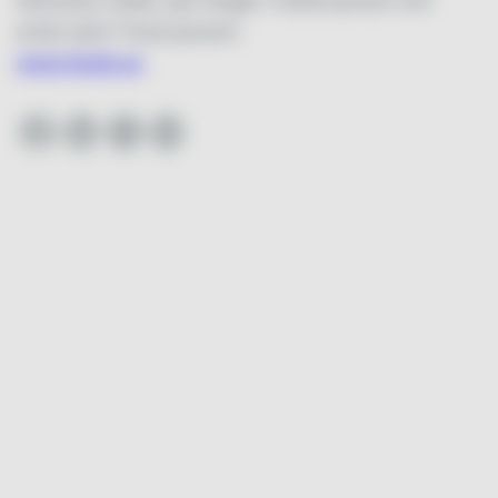
arrak samt Trosa punsch.
www.facile.se