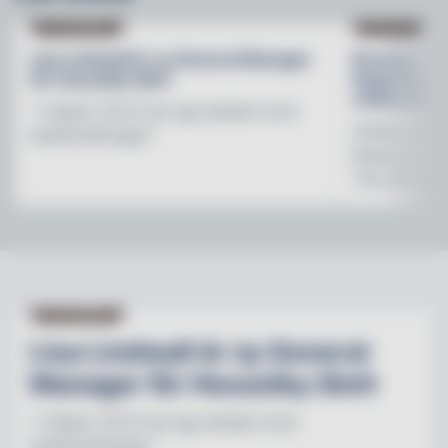
NY PÅ JOBBET
NYHETER
Lisa Lindwall är ny General Manager
Brooklyn B
för Hesselby Slott
Regnbågsfo
mötesplats
"I nästan 30 år har jag arbetat inom
Initiativet 
besöksnäringen"
Brewerys m
The Stonewal
NY PÅ JOBBET
Lisa Lindwall är ny General
Manager för Hesselby Slott
"I nästan 30 år har jag arbetat inom
besöksnäringen"