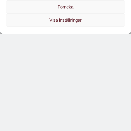
Förneka
Visa inställningar
Läs branschens
största oberoende magasin
Läs digitalt!