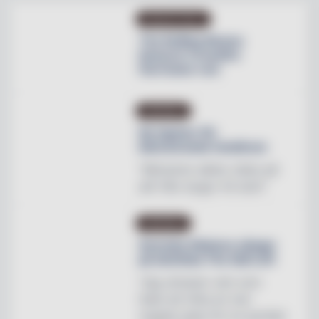
PRODUKTNYHET
The Rolling Stones
lanserar Crossfire
Hurricane rum
INREDNING
Ny tapeter för
blomstrande hotellrum
"Mönstren sätter stilen på
allt från stugor till slott"
INREDNING
Svenska Hästens sängar
på skottska The Sail Loft
"Jag utmanar vem som
helst att hitta en mer
magisk plats för en perfekt