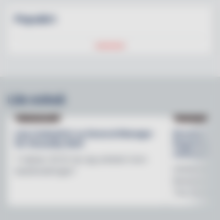
Populärt
Läs också
NY PÅ JOBBET
NYHETER
Lisa Lindwall är ny General Manager
Brooklyn B
för Hesselby Slott
Regnbågsfo
mötesplats
"I nästan 30 år har jag arbetat inom
Initiativet 
besöksnäringen"
Brewerys m
The Stonewal