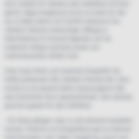
ännu enklare för världens alla matälskare att bara
genom några knapptryck kunna se exakt hur det
ser ut båda bakom och framför kulisserna hos
världens främsta restauranger. Många av
köksmästarna är levande legender och har
inspirerat många tusentals kockar och
matintresserade världen över.
Cirka tusen filmer och tusentals fotografier har
hittills publicerats från världens främsta kök. Flera
hundra av de absolut bästa restaurangerna från
alla kontinenter finns representerade i den ultimata
gourmet-guiden för alla matfrälsta.
. För första gången visas nu allt inklusive kompletta
menyer. Filmerna och fotografierna ger en historisk
dokumentation utan någon redigering, precis som