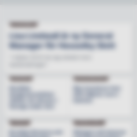
NY PÅ JOBBET
Lisa Lindwall är ny General
Manager för Hesselby Slott
"I nästan 30 år har jag arbetat inom
besöksnäringen"
INREDNING
BESÖKSNÄRINGEN
Nordiska
Åbo investerar över
designvarumärken
200 miljoner euro i
stärker sin närvaro i
hamnen
Sverige under året
NYHETER
PRODUKTNYHET
Brooklyn Brewery och
Weingut Leth lanserar