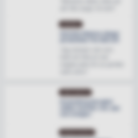
"Mönstren sätter stilen på
allt från stugor till slott"
INREDNING
Svenska Hästens sängar
på skottska The Sail Loft
"Jag utmanar vem som
helst att hitta en mer
magisk plats för en perfekt
natts sömn"
OMBYGGNATION
Krusenberg Herrgård
utökar med fler rum, spa
och orangeri
PRODUKTNYHETER