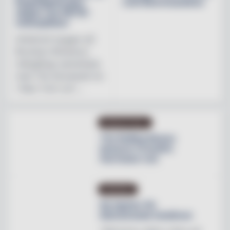
Regnbågsfonden
Leth Beerenauslese
skapar nya HBTQI-
mötesplatser
Initiativet bygger på
Brooklyn Brewerys
mångåriga samarbete
med The Stonewall Inn
i New York och ...
PRODUKTNYHET
The Rolling Stones
lanserar Crossfire
Hurricane rum
INREDNING
Ny tapeter för
blomstrande hotellrum