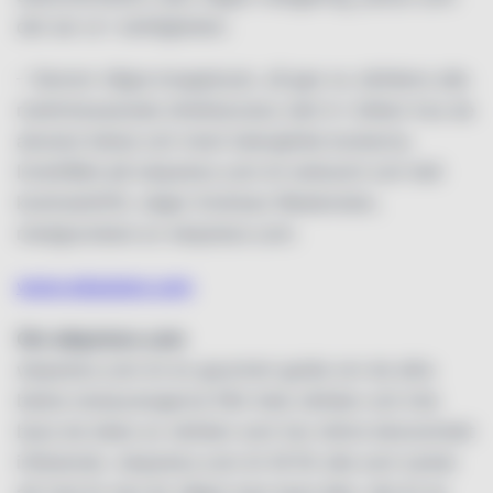
det ser ut i verkligheten.
– Genom några knapptryck, så ges nu världens alla
matintresserade direktaccess rakt in i köken hos de
absolut bästa och mest talangfulla kockarna.
Innehållet på wbpstars.com är exklusivt och helt
kostnadsfritt, säger Andreas Wadensten,
medgrundare av wbpstars.com.
www.wbpstars.com
Om wbpstars.com
wbpstars.com är en gourmet-guide om de allra
bästa restaurangerna från hela världen och inte
bara de delar av världen som har störst ekonomiskt
inflytande. wbpstars.com är till för alla som tycker
att mat är mer än något man bara äter, det är en