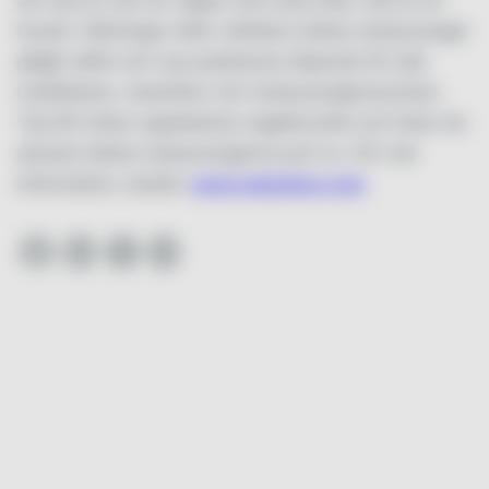
livsstil. Sökningar efter världens bästa restauranger
pågår alltid och nya publiceras löpande för alla
matälskare, resenärer och restaurangbranschen.
Top 60-listan uppdateras regelbundet och listar de
absolut bästa restaurangerna just nu. För mer
information, besök:
www.wbpstars.com