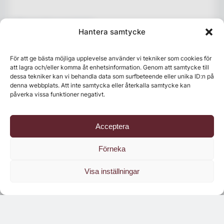
Senaste numret
Hantera samtycke
För att ge bästa möjliga upplevelse använder vi tekniker som cookies för
att lagra och/eller komma åt enhetsinformation. Genom att samtycke till
dessa tekniker kan vi behandla data som surfbeteende eller unika ID:n på
denna webbplats. Att inte samtycka eller återkalla samtycke kan
påverka vissa funktioner negativt.
Acceptera
Förneka
Visa inställningar