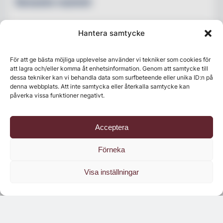
Senaste numret
Hantera samtycke
För att ge bästa möjliga upplevelse använder vi tekniker som cookies för
att lagra och/eller komma åt enhetsinformation. Genom att samtycke till
dessa tekniker kan vi behandla data som surfbeteende eller unika ID:n på
denna webbplats. Att inte samtycka eller återkalla samtycke kan
påverka vissa funktioner negativt.
Acceptera
Förneka
Visa inställningar