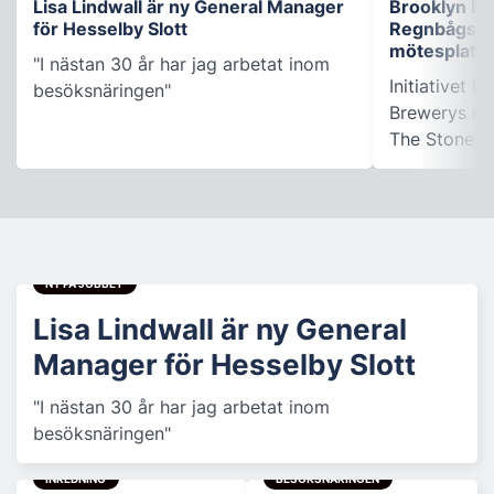
Lisa Lindwall är ny General Manager
Brooklyn B
för Hesselby Slott
Regnbågsfo
mötesplats
"I nästan 30 år har jag arbetat inom
Initiativet 
besöksnäringen"
Brewerys m
The Stonewal
NY PÅ JOBBET
Lisa Lindwall är ny General
Manager för Hesselby Slott
"I nästan 30 år har jag arbetat inom
besöksnäringen"
INREDNING
BESÖKSNÄRINGEN