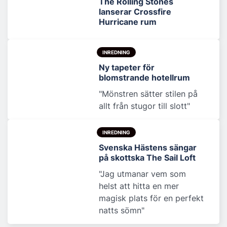
The Rolling Stones
lanserar Crossfire
Hurricane rum
INREDNING
Ny tapeter för
blomstrande hotellrum
"Mönstren sätter stilen på
allt från stugor till slott"
INREDNING
Svenska Hästens sängar
på skottska The Sail Loft
"Jag utmanar vem som
helst att hitta en mer
magisk plats för en perfekt
natts sömn"