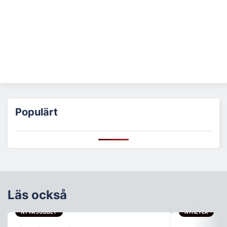
Populärt
Läs också
NY PÅ JOBBET
NYHETER