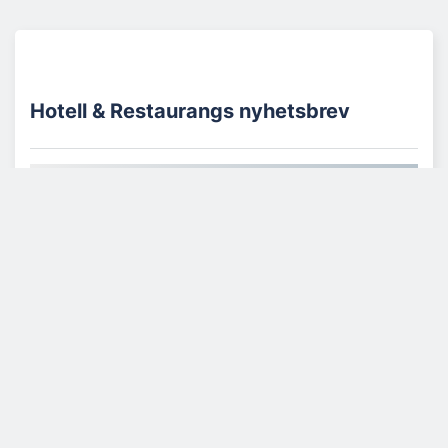
Hotell & Restaurangs nyhetsbrev
Få relevanta branschnyheter
varje vecka
Lediga jobb
Läs mer