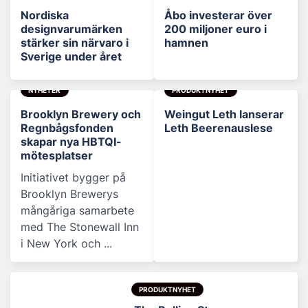
Nordiska
Åbo investerar över
designvarumärken
200 miljoner euro i
stärker sin närvaro i
hamnen
Sverige under året
NYHETER
PRODUKTNYHET
Brooklyn Brewery och
Weingut Leth lanserar
Regnbågsfonden
Leth Beerenauslese
skapar nya HBTQI-
mötesplatser
Initiativet bygger på
Brooklyn Brewerys
mångåriga samarbete
med The Stonewall Inn
i New York och ...
PRODUKTNYHET