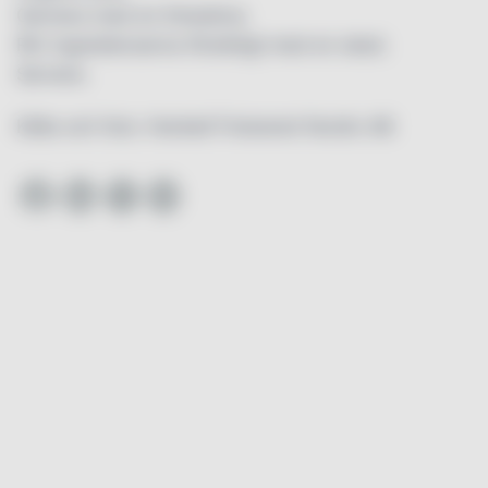
Garnera med en limeskiva.
Rör ingredienserna försiktigt med en sked.
Servera.
Källa och foto: Henkell Freixenet Nordic AB