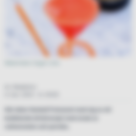
Watermelon Sugar Lime
Av: Redaktion
4. mar. 2024 - kl. 00:00
Här delar Henkell Freixenet med sig av ett
bubblande drinkrecept med smak av
vattenmelon och persika.