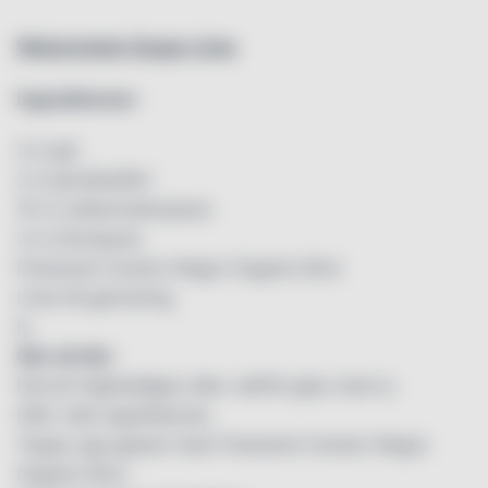
Watermelon Sugar Lime
Ingredienser:
3 cl gin
2 cl persikolikör
10 cl vattenmelonjuice
2 cl citronjuice
Freixenet Cordon Negro Organic Brut
Lime till garnering
Is
Gör så här:
Fyll ett highballglas eller valfritt glas med is.
Häll i alla ingredienser.
Toppa upp glaset med Freixenet Cordon Negro
Organic Brut.