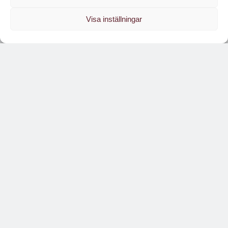
Visa inställningar
Läs branschens
största oberoende magasin
Läs digitalt!