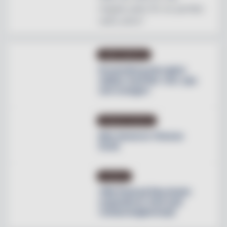
magisk plats för en perfekt
natts sömn"
OMBYGGNATION
Krusenberg Herrgård
utökar med fler rum, spa
och orangeri
PRODUKTNYHETER
Max lanserar Cheese
Dunk
NYHETER
Villa Pauli på Djursholm
expanderar med nytt
restaurangkoncept