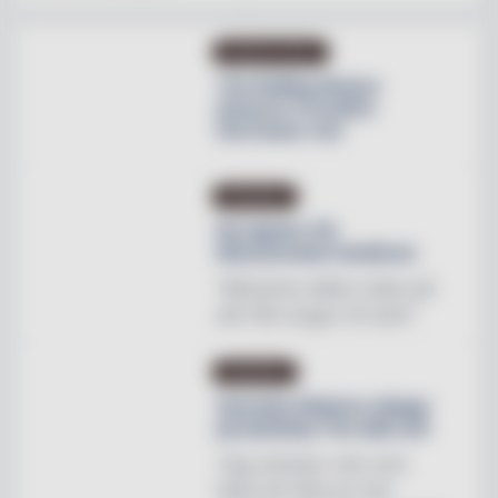
PRODUKTNYHET
The Rolling Stones
lanserar Crossfire
Hurricane rum
INREDNING
Ny tapeter för
blomstrande hotellrum
"Mönstren sätter stilen på
allt från stugor till slott"
INREDNING
Svenska Hästens sängar
på skottska The Sail Loft
"Jag utmanar vem som
helst att hitta en mer