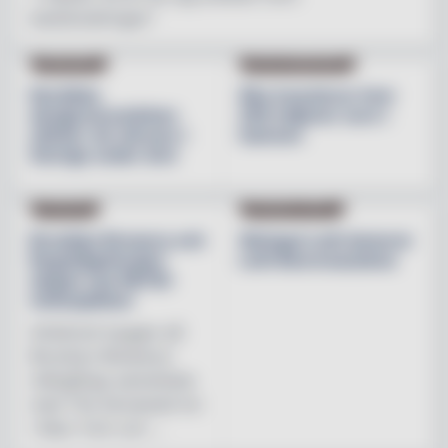
besöksnäringen"
INREDNING
BESÖKSNÄRINGEN
Nordiska
Åbo investerar över
designvarumärken
200 miljoner euro i
stärker sin närvaro i
hamnen
Sverige under året
NYHETER
PRODUKTNYHET
Brooklyn Brewery och
Weingut Leth lanserar
Regnbågsfonden
Leth Beerenauslese
skapar nya HBTQI-
mötesplatser
Initiativet bygger på
Brooklyn Brewerys
mångåriga samarbete
med The Stonewall Inn
i New York och ...