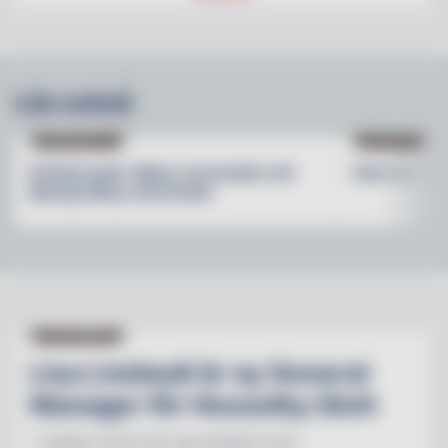
Läs också
DRINKRECEPT
INTERVJU
Drinkrecept: Spicy Lemonade och
Intervju: St
Bloody Mary med hetta
NY PÅ JOBBET
Lisa Lindwall är ny General
Manager för Hesselby Slott
"I nästan 30 år har jag arbetat inom