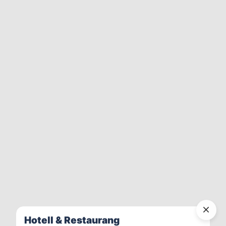
Hotell & Restaurang