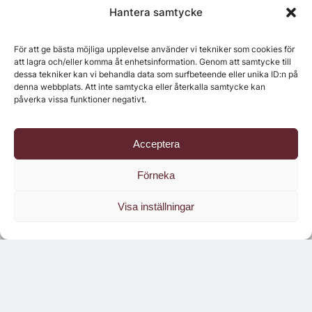
Hantera samtycke
För att ge bästa möjliga upplevelse använder vi tekniker som cookies för
att lagra och/eller komma åt enhetsinformation. Genom att samtycke till
dessa tekniker kan vi behandla data som surfbeteende eller unika ID:n på
denna webbplats. Att inte samtycka eller återkalla samtycke kan
påverka vissa funktioner negativt.
Acceptera
Förneka
Läs branschens
Visa inställningar
största oberoende magasin
Läs digitalt!