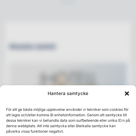
Senaste numret
Hantera samtycke
För att ge bästa möjliga upplevelse använder vi tekniker som cookies för
att lagra och/eller komma åt enhetsinformation. Genom att samtycke till
dessa tekniker kan vi behandla data som surfbeteende eller unika ID:n på
denna webbplats. Att inte samtycka eller återkalla samtycke kan
påverka vissa funktioner negativt.