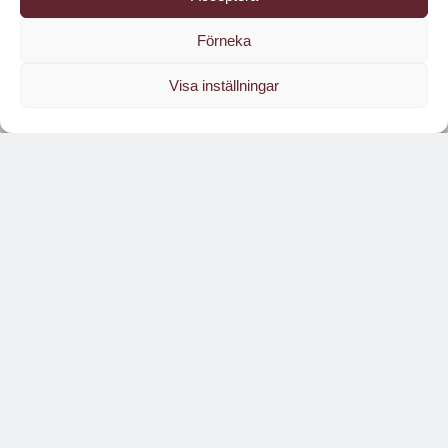
Förneka
Visa inställningar
Läs branschens
största oberoende magasin