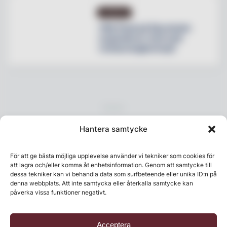
NYHETER
Villa Pauli på Djursholm
expanderar med nytt
restaurangkoncept
Hantera samtycke
För att ge bästa möjliga upplevelse använder vi tekniker som cookies för
att lagra och/eller komma åt enhetsinformation. Genom att samtycke till
dessa tekniker kan vi behandla data som surfbeteende eller unika ID:n på
Senaste numret
denna webbplats. Att inte samtycka eller återkalla samtycke kan
påverka vissa funktioner negativt.
Acceptera