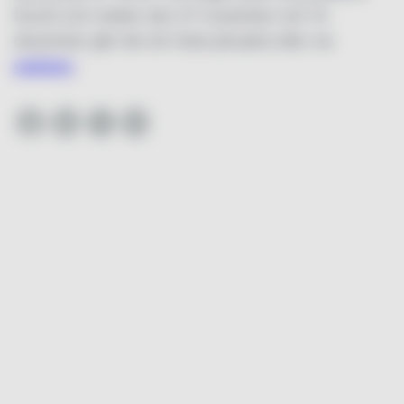
favorit och mellan den 27 november och 14
december går det att rösta på plats eller via
webben
.