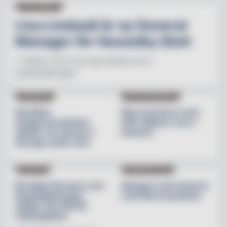
NY PÅ JOBBET
Lisa Lindwall är ny General
Manager för Hesselby Slott
"I nästan 30 år har jag arbetat inom
besöksnäringen"
INREDNING
BESÖKSNÄRINGEN
Nordiska
Åbo investerar över
designvarumärken
200 miljoner euro i
stärker sin närvaro i
hamnen
Sverige under året
NYHETER
PRODUKTNYHET
Brooklyn Brewery och
Weingut Leth lanserar
Regnbågsfonden
Leth Beerenauslese
skapar nya HBTQI-
mötesplatser