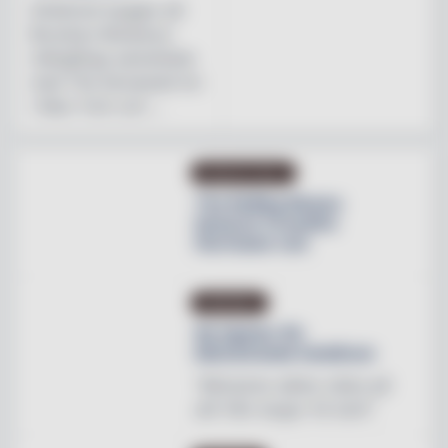
Initiativet bygger på
Brooklyn Brewerys
mångåriga samarbete
med The Stonewall Inn
i New York och ...
PRODUKTNYHET
The Rolling Stones
lanserar Crossfire
Hurricane rum
INREDNING
Ny tapeter för
blomstrande hotellrum
"Mönstren sätter stilen på
allt från stugor till slott"