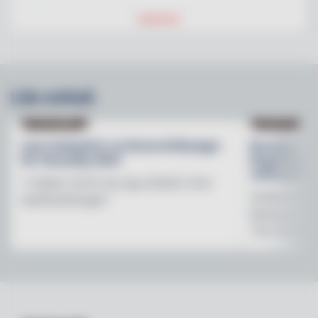
Läs också
NY PÅ JOBBET
NYHETER
Lisa Lindwall är ny General Manager
Brooklyn B
för Hesselby Slott
Regnbågsfo
mötesplats
"I nästan 30 år har jag arbetat inom
Initiativet 
besöksnäringen"
Brewerys m
The Stonewal