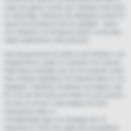
unga som gamla, noviser som nybörjare enas kring
en viktig fråga. Dessutom får deltagarna också öva
sig på att omvandla en idé till verklighet – precis
som arkitekter och formgivare jobbar i en process,
säger projektledare Lotta Granqvist.
Alla bidrag kommer att ställas ut på Arkitektur- och
designcentrum mellan 27 november och 5 januari.
Inlämning av bidragen sker 22-24 november under
våra ordinarie öppettider. De tävlande delas in i tre
kategorier: Arkitekter, formgivare och bagare, Upp
till 12 år och Alla andra som bakar. En jury kommer
att utse en vinnare i varje kategori och även
hederspriser delas ut.
Prisutdelningen äger rum söndagen den 15
december kl. 15.00. Pris utgår även till publikens