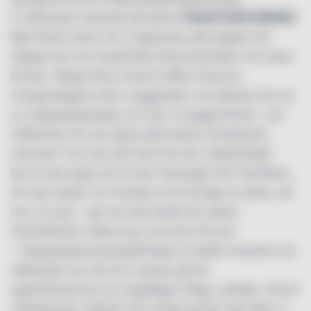
Vi efterlyser bakverk på temat
FRAMTIDSFORMER
!
Med årets tema vill vi uppmana alla bagare att
släppa loss sin kreativitet kring framtiden och dess
former. Skapa dina smarta idéer kring hur
morgondagens hem, byggnader och platser kan se
ut i pepparkaksdeg. Hur kan vi bygga klimat- och
miljösmart för att spara på jordens minskande
resurser? Hur kan ditt hem bli mer miljövänligt?
Nu är det dags att ta fram lösningen för framtiden,
för den börjar nu! Fundera och formge en plats, ett
hus, en pryl – ge oss helt enkel din bästa
framtidsform. Baka loss och kom till oss!
– Pepparkakshusutställningen är både omtyckt och
välbesökt och då vill vi passa på att
uppmärksamma en angelägen fråga i jultider. På ett
väldoftande, lekfullt men ändå seriöst sätt låter vi