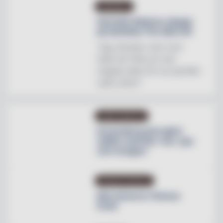
INREDNING
Svenska Hästens sängar
på skottska The Sail Loft
"Jag utmanar vem som
helst att hitta en mer
magisk plats för en perfekt
natts sömn"
OMBYGGNATION
Krusenberg Herrgård
utökar med fler rum, spa
och orangeri
PRODUKTNYHETER
Max lanserar Cheese
Dunk