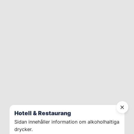
Hotell & Restaurang
Sidan innehåller information om alkoholhaltiga
drycker.