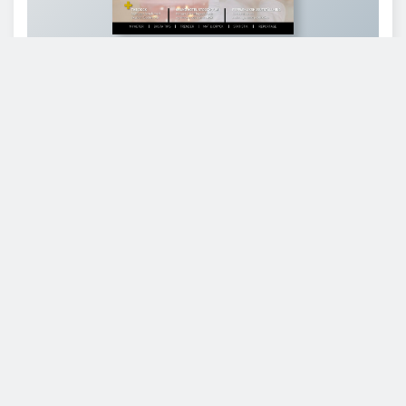
Läs branschens
största oberoende magasin
Läs digitalt!
Hotell & Restaurangs nyhetsbrev