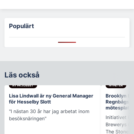
Populärt
Läs också
NY PÅ JOBBET
NYHETER
Lisa Lindwall är ny General Manager
Brooklyn B
för Hesselby Slott
Regnbågsfo
mötesplats
"I nästan 30 år har jag arbetat inom
Initiativet 
besöksnäringen"
Brewerys m
The Stonewal