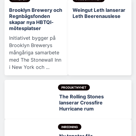
Brooklyn Brewery och
Weingut Leth lanserar
Regnbågsfonden
Leth Beerenauslese
skapar nya HBTQI-
mötesplatser
Initiativet bygger på
Brooklyn Brewerys
mångåriga samarbete
med The Stonewall Inn
i New York och ...
PRODUKTNYHET
The Rolling Stones
lanserar Crossfire
Hurricane rum
INREDNING
Ny tapeter för