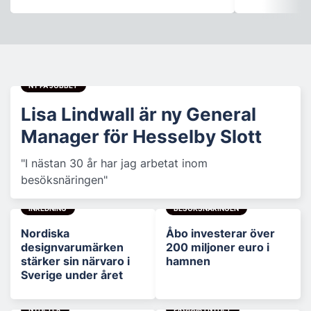
NY PÅ JOBBET
Lisa Lindwall är ny General
Manager för Hesselby Slott
"I nästan 30 år har jag arbetat inom
besöksnäringen"
INREDNING
BESÖKSNÄRINGEN
Nordiska
Åbo investerar över
designvarumärken
200 miljoner euro i
stärker sin närvaro i
hamnen
Sverige under året
NYHETER
PRODUKTNYHET