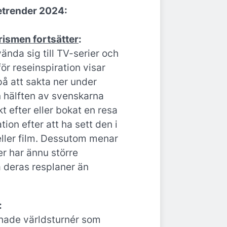
etrender 2024:
ismen fortsätter
:
ända sig till TV-serier och
ör reseinspiration visar
på att sakta ner under
 hälften av svenskarna
t efter eller bokat en resa
ation efter att ha sett den i
eller film. Dessutom menar
er har ännu större
å deras resplaner än
:
hade världsturnér som