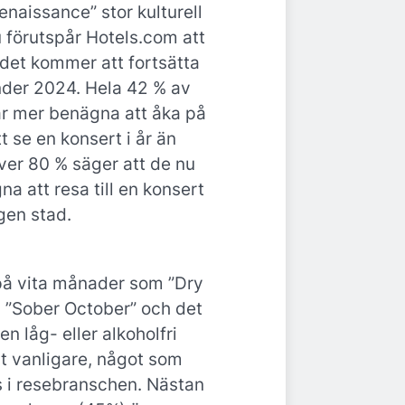
enaissance” stor kulturell
 förutspår Hotels.com att
ndet kommer att fortsätta
der 2024. Hela 42 % av
r mer benägna att åka på
tt se en konsert i år än
ver 80 % säger att de nu
a att resa till en konsert
gen stad.
på vita månader som ”Dry
 ”Sober October” och det
 en låg- eller alkoholfri
allt vanligare, något som
 i resebranschen. Nästan