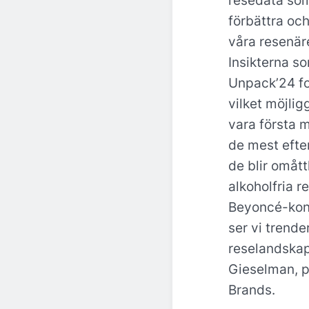
resedata som
förbättra oc
våra resenär
Insikterna s
Unpack’24 f
vilket möjlig
vara första 
de mest efte
de blir omått
alkoholfria re
Beyoncé-kon
ser vi trend
reselandskap
Gieselman, p
Brands.