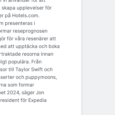
 vi använder för att
h skapa upplevelser för
er på Hotels.com.
om presenteras i
ormar reseprognosen
gör för våra resenärer att
med att upptäcka och boka
rtraktade resorna innan
ligt populära. Från
sor till Taylor Swift och
serter och puppymoons,
erna som formar
et 2024, säger Jon
resident för Expedia