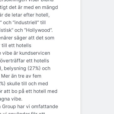
ktigt det är med en mängd
r de letar efter hotell,
och ”industriell” till
ristisk” och ”Hollywood”.
närer säger att det som
till ett hotells
 vibe är kundservicen
 överträffar ett hotells
), belysning (27%) och
 Mer än tre av fem
) skulle till och med
r att bo på ett hotell med
agna vibe.
 Group har vi omfattande