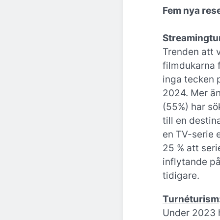
Fem nya res
Streamingtur
Trenden att v
filmdukarna f
inga tecken 
2024. Mer än
(55%) har sök
till en destin
en TV-serie 
25 % att seri
inflytande p
tidigare.
Turnéturism
Under 2023 