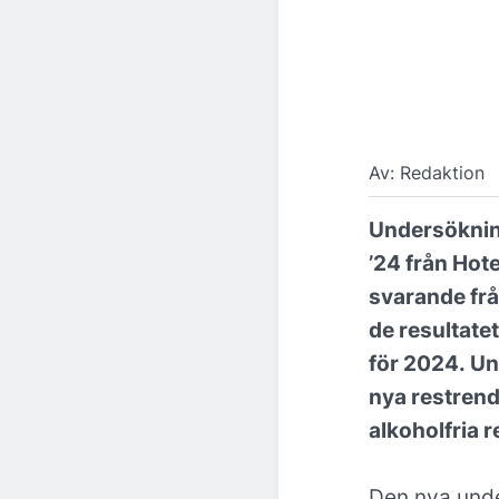
Av: Redaktion
Undersökni
’24 från Hot
svarande frå
de resultate
för 2024. Un
nya restrende
alkoholfria r
Den nya unde