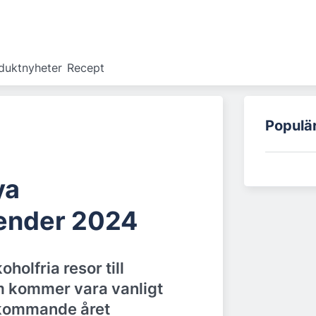
duktnyheter
Recept
Populä
ya
ender 2024
koholfria resor till
m kommer vara vanligt
 kommande året