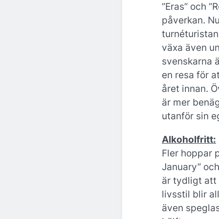
”Eras” och ”R
påverkan. Nu
turnéturista
växa även un
svenskarna ä
en resa för a
året innan. Ö
är mer benägn
utanför sin e
Alkoholfritt:
Fler hoppar 
January” och
är tydligt att
livsstil blir 
även speglas