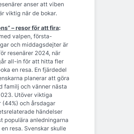
esenärer anser att viben
 är viktig när de bokar.
s” – resor för att fira
:
ed valpen, första-
gar och middagsdejter är
ör resenärer 2024, när
 all-in för att hitta fler
 boka en resa. En fjärdedel
enskarna planerar att göra
d familj och vänner nästa
2023. Utöver viktiga
 (44%) och årsdagar
etsrelaterade händelser
t populära anledningarna
på en resa. Svenskar skulle