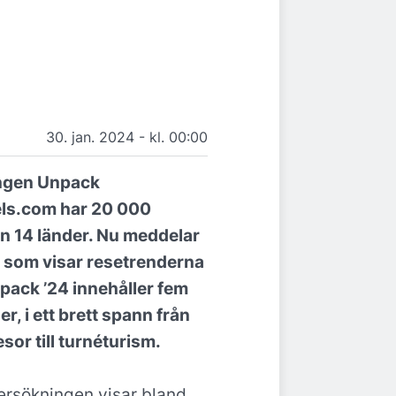
30. jan. 2024 - kl. 00:00
ngen Unpack
els.com har 20 000
n 14 länder. Nu meddelar
t som visar resetrenderna
pack ’24 innehåller fem
r, i ett brett spann från
esor till turnéturism.
rsökningen visar bland