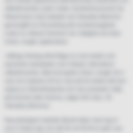
som främjar gästernas återhämtning, kreativitet och
välbefinnande under mötet. Konferensrummet har
tillsammans med Isabelle och Hässelby Blommor
genomgått en förvandling där konferensgäster
under en månad framöver har möjlighet att boka
Urban Jungle-upplevelsen.
–Många företag efterfrågar en mer kreativ och
dynamisk arbetsplats som främjar människors
välbefinnande. Med konceptet Urban Jungle vill vi
visa och inspirera till hur man på ett enkelt sätt kan
skapa en hälsofrämjande och mer produktiv miljö,
på kontoret eller hemma, säger Erik Utas, VD
Hässelby Blommor.
Neurodesigner Isabelle Sjövall delar med sig av
sina 5 bästa tips och råd för att få till en grön oas