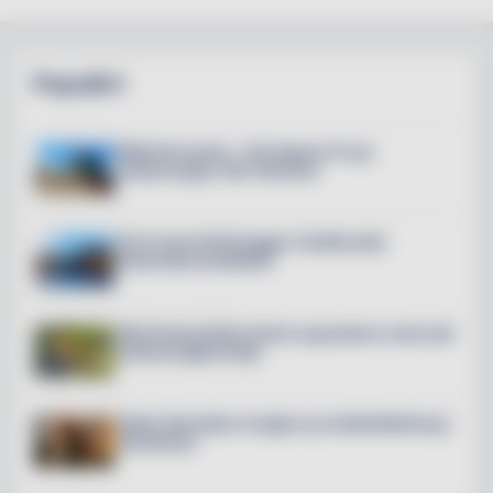
Populärt
Mälarterrassen – här öppnar 6 nya
restauranger mitt i Slussen
The Crane Hotel byggs i Hudiksvalls
historiska kranfabrik
Villa Pauli på Djursholm expanderar med nytt
restaurangkoncept
Petter Stordalen invigde ny hotellutbildning i
Stockholm