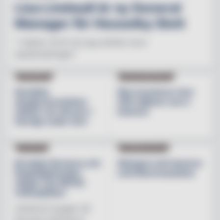
Lisa Lindwall är ny General
Manager för Hesselby Slott
"I nästan 30 år har jag arbetat inom
besöksnäringen"
INREDNING
BESÖKSNÄRINGEN
Nordiska
Åbo investerar över
designvarumärken
200 miljoner euro i
stärker sin närvaro i
hamnen
Sverige under året
NYHETER
PRODUKTNYHET
Brooklyn Brewery och
Weingut Leth lanserar
Regnbågsfonden
Leth Beerenauslese
skapar nya HBTQI-
mötesplatser
Initiativet bygger på
Brooklyn Brewerys