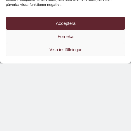
påverka vissa funktioner negativt.
Acceptera
Förneka
Visa inställningar
Läs branschens
största oberoende magasin
Läs digitalt!