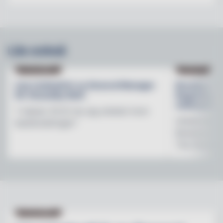
Läs också
NY PÅ JOBBET
NYHETER
Lisa Lindwall är ny General Manager
Brooklyn B
för Hesselby Slott
Regnbågsfo
mötesplats
"I nästan 30 år har jag arbetat inom
Initiativet 
besöksnäringen"
Brewerys m
The Stonewal
NY PÅ JOBBET