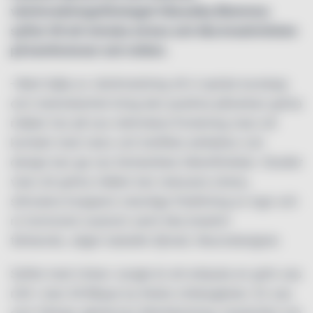
växtinredningsföretaget Hässelby Blommor,
syftar till att minska stress och öka kreativiteten
på konferenser och möten.
–Med hjälp av växtinredning vill vi sprida kunskap
och medvetenhet kring den positiva påverkan gröna
miljöer har på oss människor.Forskning visar att
kontakt med natur och biofilisk arkitektur och
design kan ge oss fantastiska hälsofördelar. Studier
visar att gröna miljöer kan reducera stress,
stimulera kroppens naturliga frisättning av lugn och
ro hormonet oxytocin samt öka kreativt
tänkande, säger Isabelle Sjövall, Neurodesigner.
Syftet med Urban Jungle är att erbjuda en grön oas
mitt i stan till Blique by Nobis mötesgäster. En oas