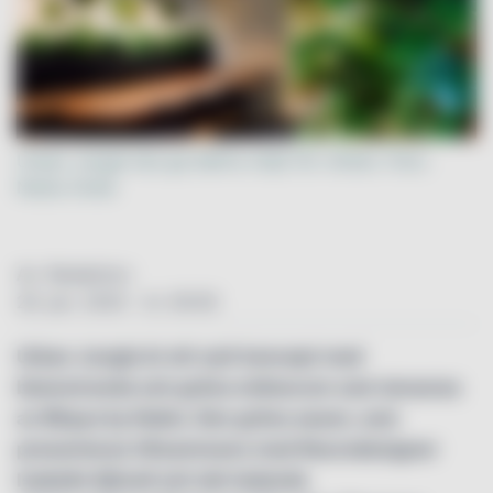
Urban Jungel ska ge bättre miljö för möten. Foto:
Nobis Hotel
Av: Redaktion
29. jan. 2020 - kl. 00:00
Urban Jungle är ett nytt koncept med
blomstrande och gröna mötesrum som lanseras
av Blique by Nobis. Den gröna oasen, som
presenteras tillsammans med Neurodesigner
Isabelle Sjövall och det ledande