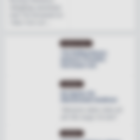
mångåriga samarbete
med The Stonewall Inn
i New York och ...
PRODUKTNYHET
The Rolling Stones
lanserar Crossfire
Hurricane rum
INREDNING
Ny tapeter för
blomstrande hotellrum
"Mönstren sätter stilen på
allt från stugor till slott"
INREDNING