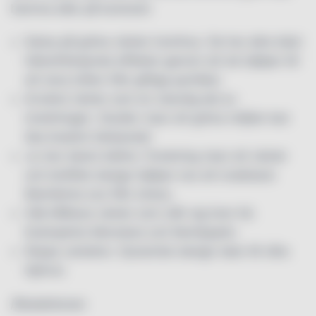
hemma eller på kontoret:
Satsa på gröna växter inomhus. De har allra bäst
hälsofrämjande effekter genom att de hjälper till
att rena luften från giftiga partiklar.
Använd växter som en naturlig del av
inredningen. Studier visar att gröna miljöer kan
öka kreativt tänkande!
Ju mer desto bättre. Forskning visar att växter
och biofilisk design hjälper oss att snabbare
återhämta oss från stress.
Välj hållbara växter som står sig över tid.
Exempelvis Monstera och Kentiapalm.
Skapa variation. Dynamisk design talar till våra
hjärnor.
/Redaktionen