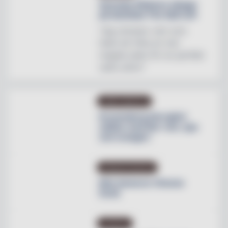
Svenska Hästens sängar
på skottska The Sail Loft
"Jag utmanar vem som
helst att hitta en mer
magisk plats för en perfekt
natts sömn"
OMBYGGNATION
Krusenberg Herrgård
utökar med fler rum, spa
och orangeri
PRODUKTNYHETER
Max lanserar Cheese
Dunk
NYHETER