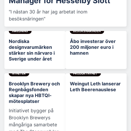
Manager för Hesselby Slott
"I nästan 30 år har jag arbetat inom
besöksnäringen"
INREDNING
BESÖKSNÄRINGEN
Nordiska
Åbo investerar över
designvarumärken
200 miljoner euro i
stärker sin närvaro i
hamnen
Sverige under året
NYHETER
PRODUKTNYHET
Brooklyn Brewery och
Weingut Leth lanserar
Regnbågsfonden
Leth Beerenauslese
skapar nya HBTQI-
mötesplatser
Initiativet bygger på
Brooklyn Brewerys
mångåriga samarbete