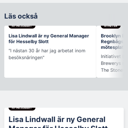
Läs också
NY PÅ JOBBET
NYHETER
Lisa Lindwall är ny General Manager
Brooklyn B
för Hesselby Slott
Regnbågsfo
mötesplats
"I nästan 30 år har jag arbetat inom
Initiativet 
besöksnäringen"
Brewerys m
The Stonewal
NY PÅ JOBBET
Lisa Lindwall är ny General