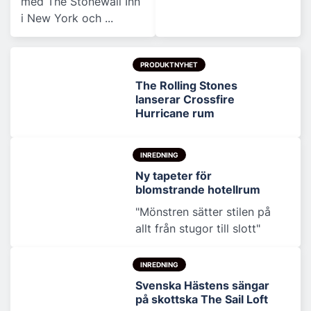
med The Stonewall Inn
i New York och ...
PRODUKTNYHET
The Rolling Stones
lanserar Crossfire
Hurricane rum
INREDNING
Ny tapeter för
blomstrande hotellrum
"Mönstren sätter stilen på
allt från stugor till slott"
INREDNING
Svenska Hästens sängar
på skottska The Sail Loft