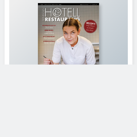
Läs branschens
största oberoende magasin
Läs digitalt!