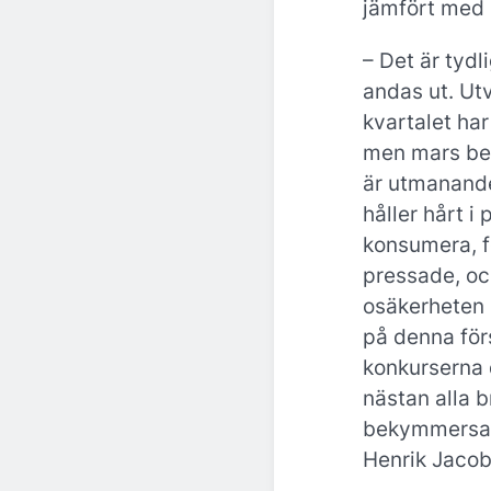
jämfört med 
– Det är tydli
andas ut. Ut
kvartalet har 
men mars bekr
är utmanande
håller hårt i 
konsumera, f
pressade, oc
osäkerheten r
på denna förs
konkurserna
nästan alla 
bekymmersam
Henrik Jacob