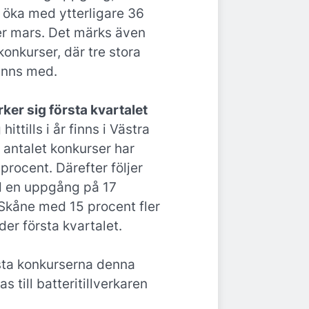
t öka med ytterligare 36
r mars. Det märks även
konkurser, där tre stora
finns med.
ker sig första kvartalet
hittills i år finns i Västra
 antalet konkurser har
rocent. Därefter följer
 en uppgång på 17
Skåne med 15 procent fler
er första kvartalet.
rsta konkurserna denna
 till batteritillverkaren