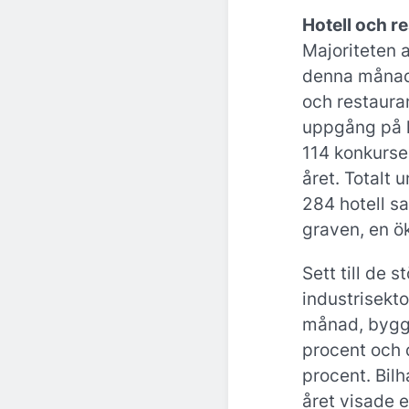
Hotell och r
Majoriteten 
denna månad.
och restaur
uppgång på h
114 konkurse
året. Totalt 
284 hotell sa
graven, en ö
Sett till de 
industrisekt
månad, byg
procent och 
procent. Bil
året visade 