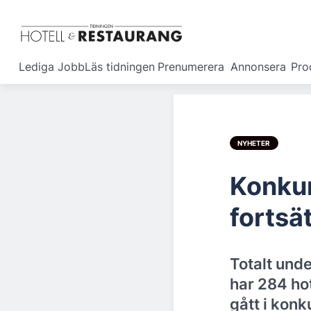
Lediga Jobb
Läs tidningen
Prenumerera
Annonsera
Pro
NYHETER
Konku
fortsä
Totalt unde
har 284 ho
gått i konk