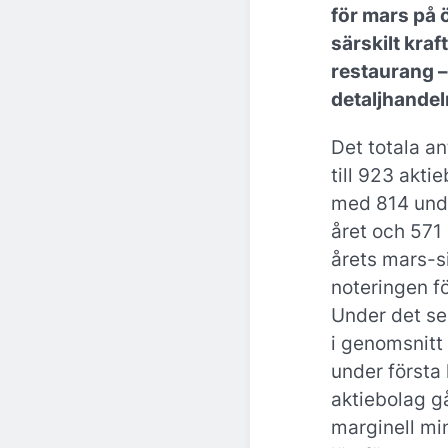
för mars på 
särskilt kraf
restaurang 
detaljhande
Det totala a
till 923 akti
med 814 und
året och 571 
årets mars-si
noteringen f
Under det se
i genomsnitt 
under första 
aktiebolag gå
marginell mi