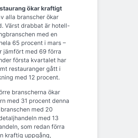
estaurang ökar kraftigt
av alla branscher ökar
 Värst drabbat är hotell-
angbranschen med en
ela 65 procent i mars –
r jämfört med 69 förra
under första kvartalet har
mt restauranger gått i
kning med 12 procent.
större branscherna ökar
orn med 31 procent denna
gbranschen med 20
detaljhandeln med 13
handeln, som redan förra
en kraftig uppgång,