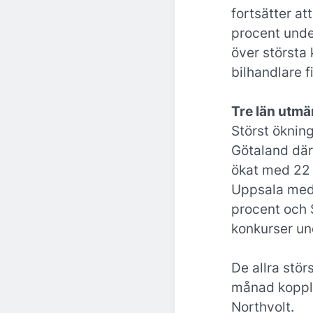
fortsätter at
procent unde
över största 
bilhandlare 
Tre län utmär
Störst ökning 
Götaland där
ökat med 22 p
Uppsala med
procent och 
konkurser und
De allra stö
månad kopplas
Northvolt.