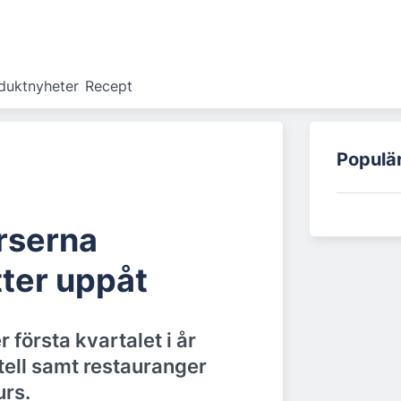
duktnyheter
Recept
Populä
rserna
tter uppåt
r första kvartalet i år
tell samt restauranger
urs.