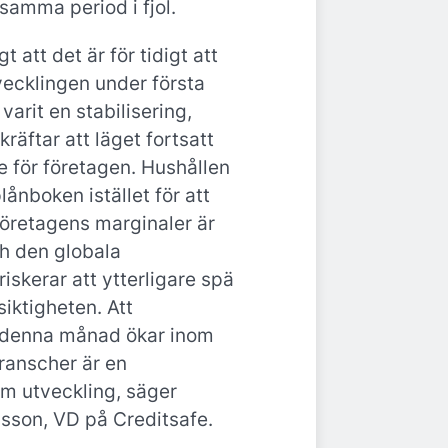
samma period i fjol.
gt att det är för tidigt att
vecklingen under första
varit en stabilisering,
äftar att läget fortsatt
 för företagen. Hushållen
plånboken istället för att
öretagens marginaler är
h den globala
iskerar att ytterligare spä
iktigheten. Att
 denna månad ökar inom
branscher är en
 utveckling, säger
sson, VD på Creditsafe.