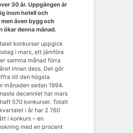
över 30 år. Uppgången är
tig inom hotell och
– men även bygg och
ln ökar denna månad.
ntalet konkurser uppgick
ebolag i mars, att jämföra
er samma månad förra
året innan dess. Det gör
ffra till den högsta
ör månaden sedan 1994.
naste decenniet har mars
haft 570 konkurser. Totalt
kvartalet i år har 2 760
tt i konkurs – en
nskning med en procent