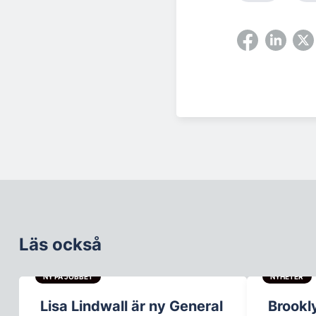
Läs också
NY PÅ JOBBET
NYHETER
Lisa Lindwall är ny General
Brookl