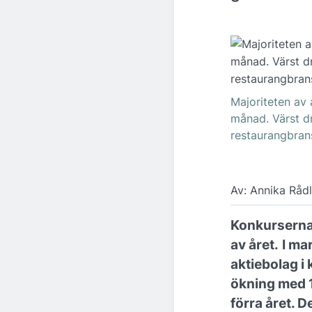
Majoriteten av 
månad. Värst dr
restaurangbran
Av: Annika Råd
Konkurserna 
av året.
I ma
aktiebolag i 
ökning med 
förra året. 