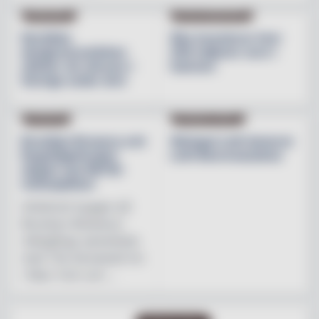
INREDNING
BESÖKSNÄRINGEN
Nordiska
Åbo investerar över
designvarumärken
200 miljoner euro i
stärker sin närvaro i
hamnen
Sverige under året
NYHETER
PRODUKTNYHET
Brooklyn Brewery och
Weingut Leth lanserar
Regnbågsfonden
Leth Beerenauslese
skapar nya HBTQI-
mötesplatser
Initiativet bygger på
Brooklyn Brewerys
mångåriga samarbete
med The Stonewall Inn
i New York och ...