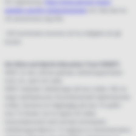
För registrering:
https://www.pernod-ricard-
sweden.com/for-restaurang/wset
och välj stad du
vill utexaminera dig från.
220 bartenders kommer att ha möjlighet att gå
kursen.
Om Wine and Spirits Education Trust (WSET)
WSET är den största globala utbildningsenheten
inom vin, sprit och sake.
WSET erbjuder utbildningar på fyra nivåer, från en
dags nybörjarkurser till professionellt diplomerande
nivåer. Kurserna är tillgängliga på över 15 språk i
över 70 länder och är öppna för både
branschpersonal samt privata entusiaster.
Utbildningsnivåerna 1-3 regleras av Storbritanniens