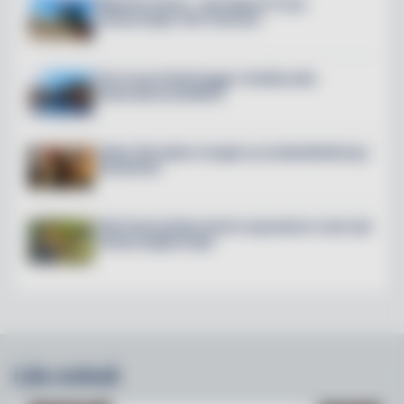
Mälarterrassen – här öppnar 6 nya
restauranger mitt i Slussen
The Crane Hotel byggs i Hudiksvalls
historiska kranfabrik
Petter Stordalen invigde ny hotellutbildning i
Stockholm
Villa Pauli på Djursholm expanderar med nytt
restaurangkoncept
Läs också