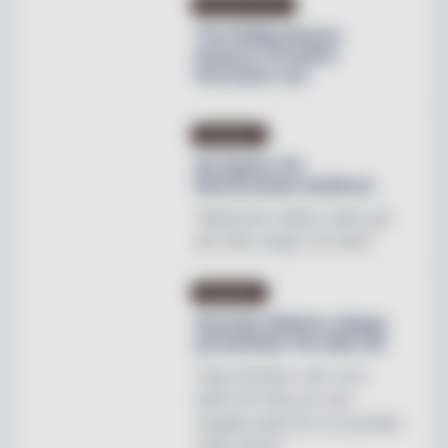
PRODUKTNYHET
The Rolling Stones
lanserar Crossfire
Hurricane rum
INREDNING
Ny tapeter för
blomstrande hotellrum
"Mönstren sätter stilen på
allt från stugor till slott"
INREDNING
Svenska Hästens sängar
på skottska The Sail Loft
"Jag utmanar vem som
helst att hitta en mer
magisk plats för en perfekt
natts sömn"