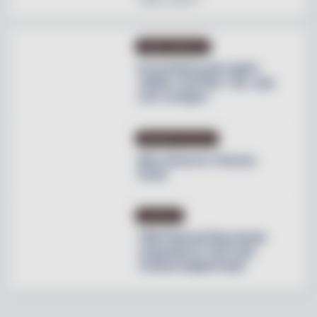
OMBYGGNATION
Krusenberg Herrgård
utökar med fler rum, spa
och orangeri
PRODUKTNYHETER
Max lanserar Cheese
Dunk
NYHETER
Villa Pauli på Djursholm
expanderar med nytt
restaurangkoncept