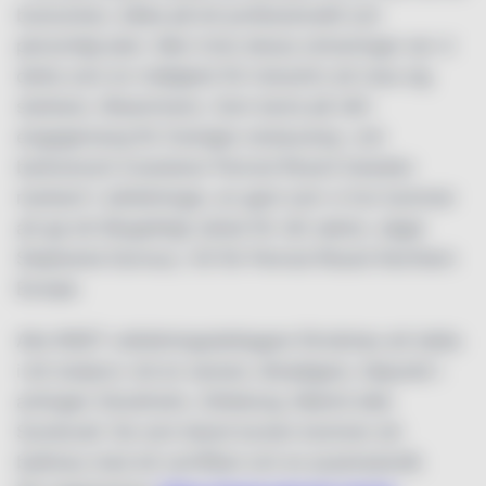
branschen, både på ett professionellt och
personligt plan. Men trots dessa utmaningar ser vi
detta som en möjlighet för industrin att resa sig
starkare, tillsammans. Som bevis på vårt
engagemang för Sveriges restaurang- och
barbransch investerar Pernod Ricard Sweden
markant i utbildningar, en gest som vi tror kommer
att ge ett långsiktigt värde för vår sektor, säger
Stephanie Durroux, VD för Pernod Ricard Northern
Europe.
Alla WSET-utbildningsdeltagare förväntas att delta
i ett slutprov vid en senare, lämpligare, tidpunkt i
antingen Stockholm, Göteborg, Malmö eller
Sundsvall. De som klarat kursen kommer att
belönas med ett certifikat och en prydnadsnål.