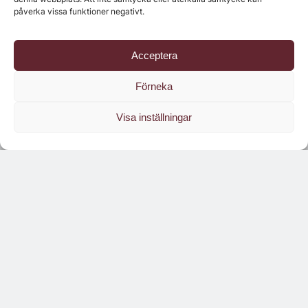
påverka vissa funktioner negativt.
Acceptera
Förneka
Visa inställningar
Läs branschens
största oberoende magasin
Läs digitalt!