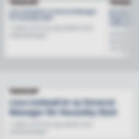
NY PÅ JOBBET
NYHETER
Lisa Lindwall är ny General Manager
Brooklyn B
för Hesselby Slott
Regnbågsfo
mötesplats
"I nästan 30 år har jag arbetat inom
Initiativet 
besöksnäringen"
Brewerys m
The Stonewal
NY PÅ JOBBET
Lisa Lindwall är ny General
Manager för Hesselby Slott
"I nästan 30 år har jag arbetat inom
besöksnäringen"