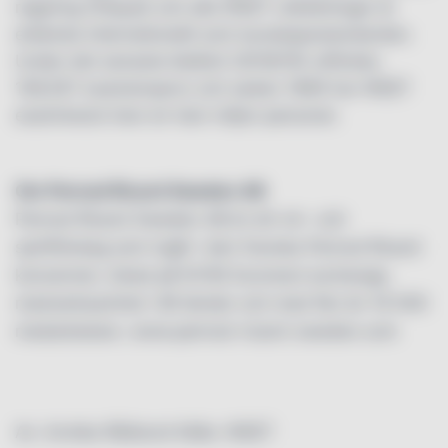
regering (Ofqual) och alla WSET-utbildningar är
erkända internationellt som kunskapsstandarden.
Under det senaste läsåret (2018/19) utfördes
108,557 examensprov och sedan 1969 har WSET
examinerat över en halv miljon personer.
Om Pernod Ricard Sweden AB
Pernod Ricard Sweden AB är ett vin- och
spritföretag som ingår i den franska Pernod Ricard
koncernen, listad på NYSE Euronext exchange,
medverksamhet i 85 länder och med fler än 19 000
medarbetare. www.pernod-ricard-sweden.com
Av: Annika Rådlund Källa: WSET