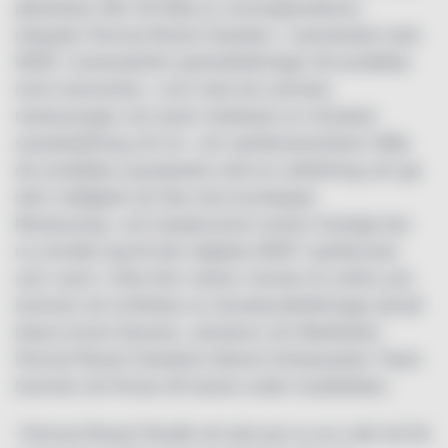
påverkats hårt till följd av coronapandemin,
erbjuder Pernod Ricard Sweden, i samarbete med
WSET, kostnadsfria spritutbildningar till anställda
inom branschen. I och med att svenska
restauranger och barer drabbats av minskad
sysselsättning vill vin- och spritleverantören hålla
de anställda sysselsatta med en utbildning och ge
dem möjlighet att öka sina kunskaper.
Restaurang- och barpersonal runtom Sverige kan
nu anmäla sig till den digitala WSET-spritkursen
som varar i cirka fem veckor. Kursen är online och
kommer att omfattas av dryckesutbildningar på på
bland annat Absolut, Jameson och Beefeater.
Pernod Ricard Sweden’s Brand Ambassador Team
kommer att finnas till hands under studietiden.
–Pernod Ricard förstår att det just nu en svår tid för