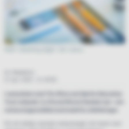
WSET-utbildning pågår i fem veckor.
Av: Redaktion
21. apr. 2020 - kl. 00:00
I samarbete med The Wine and Spirits Education
Trust erbjuder nu
Pernod Ricard Sweden
bar- och
restauranganställda kostnadsfria utbildningar.
För att stödja svenska restauranger och barer som