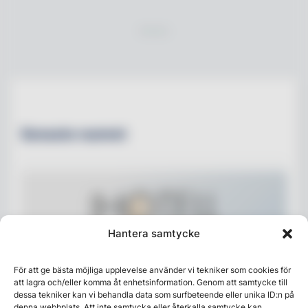
Senaste numret
Hantera samtycke
För att ge bästa möjliga upplevelse använder vi tekniker som cookies för
att lagra och/eller komma åt enhetsinformation. Genom att samtycke till
dessa tekniker kan vi behandla data som surfbeteende eller unika ID:n på
denna webbplats. Att inte samtycka eller återkalla samtycke kan