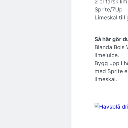
2 cl färsk li
Sprite/7Up
Limeskal till
Så här gör d
Blanda Bols 
limejuice.
Bygg upp i h
med Sprite e
limeskal.