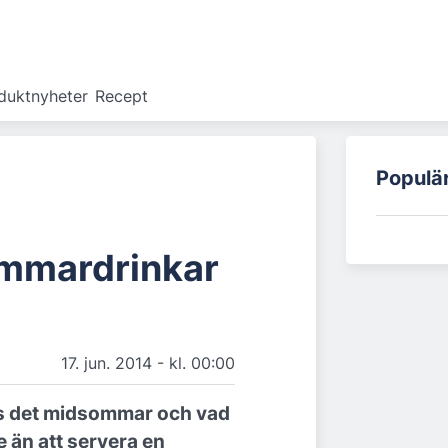
duktnyheter
Recept
Populä
mmardrinkar
17. jun. 2014 - kl. 00:00
s det midsommar och vad
e än att servera en