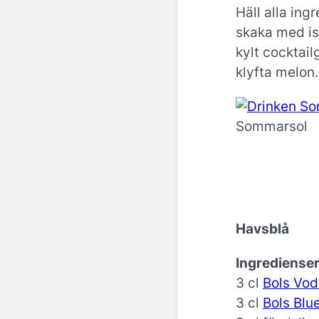
Häll alla ing
skaka med is 
kylt cocktai
klyfta melon.
Sommarsol
Havsblå
Ingredienser
3 cl
Bols Vo
3 cl
Bols Blu