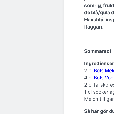
somrig, frukt
de blå/gula
Havsblå, ins
flaggan
.
Sommarsol
Ingredienser
2 cl
Bols Mel
4 cl
Bols Vo
2 cl färskpre
1 cl sockerla
Melon till ga
Så här gör d