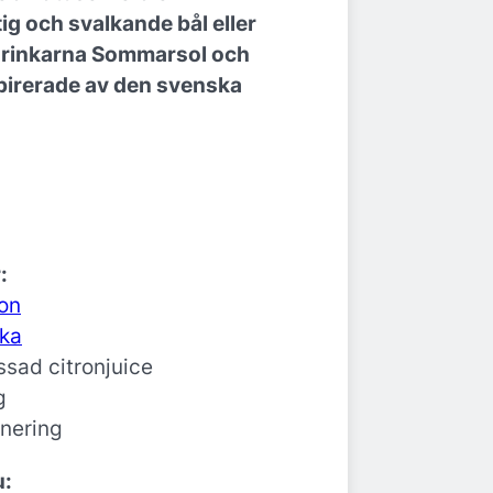
ig och svalkande bål eller
 drinkarna Sommarsol och
pirerade av den svenska
:
on
dka
ssad citronjuice
g
rnering
u: