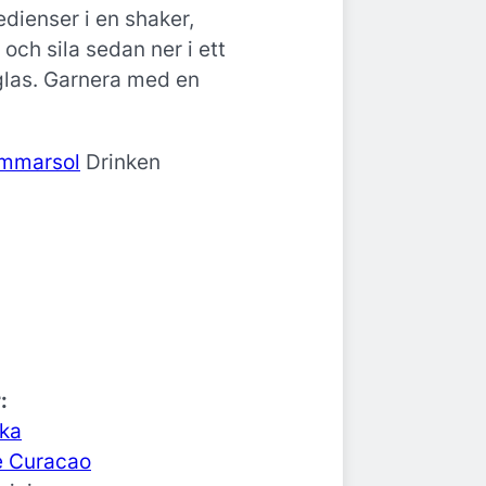
redienser i en shaker,
och sila sedan ner i ett
lglas. Garnera med en
Drinken
:
dka
e Curacao