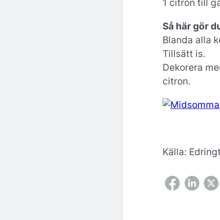
1 citron till 
Så här gör d
Blanda alla k
Tillsätt is.
Dekorera med
citron.
Källa: Edrin