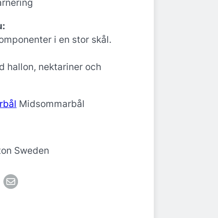
garnering
u:
omponenter i en stor skål.
 hallon, nektariner och
Midsommarbål
gton Sweden