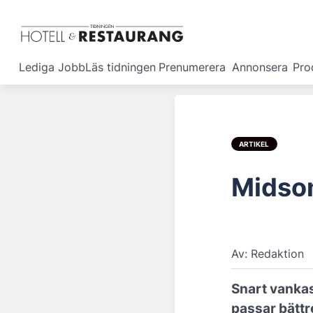
Lediga Jobb
Läs tidningen
Prenumerera
Annonsera
Pro
ARTIKEL
Midso
Av: Redaktion
Snart vanka
passar bättr