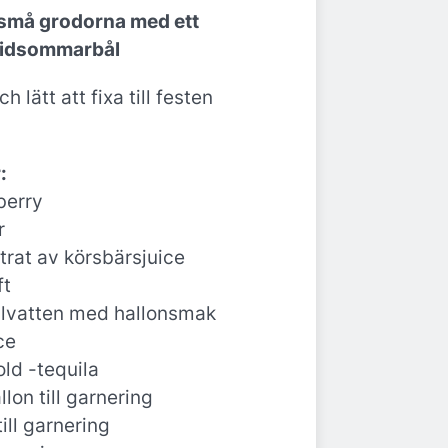
 små grodorna med ett
midsommarbål
 lätt att fixa till festen
.
:
berry
r
trat av körsbärsjuice
ft
alvatten med hallonsmak
ce
ld -tequila
llon till garnering
till garnering