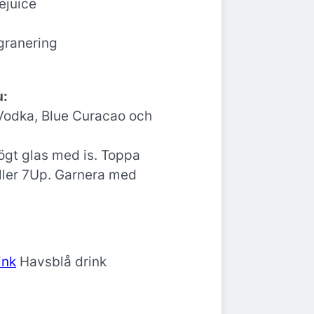
mejuice
 granering
u:
Vodka, Blue Curacao och
ögt glas med is. Toppa
ller 7Up. Garnera med
Havsblå drink