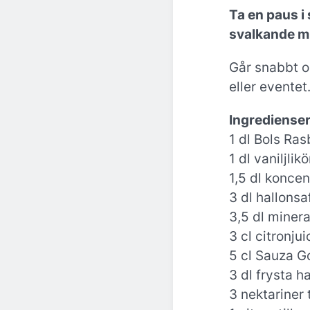
Ta en paus i
svalkande 
Går snabbt och
eller eventet
Ingredienser
1 dl Bols Ras
1 dl vaniljlikö
1,5 dl koncen
3 dl hallonsa
3,5 dl miner
3 cl citronjui
5 cl Sauza Go
3 dl frysta ha
3 nektariner 