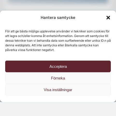
Hantera samtycke
För att ge bästa möjliga upplevelse använder vi tekniker som cookies för
att lagra och/eller komma åt enhetsinformation. Genom att samtycke till
dessa tekniker kan vi behandla data som surfbeteende eller unika ID:n på
denna webbplats. Att inte samtycka eller återkalla samtycke kan
påverka vissa funktioner negativt.
Acceptera
Hotell & Restaurangs nyhetsbrev
Förneka
Visa inställningar
Få relevanta branschnyheter
varje vecka