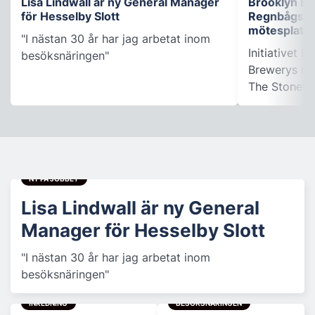
Lisa Lindwall är ny General Manager
Brooklyn B
för Hesselby Slott
Regnbågsfo
mötesplats
"I nästan 30 år har jag arbetat inom
Initiativet 
besöksnäringen"
Brewerys m
The Stonewal
NY PÅ JOBBET
Lisa Lindwall är ny General
Manager för Hesselby Slott
"I nästan 30 år har jag arbetat inom
besöksnäringen"
INREDNING
BESÖKSNÄRINGEN