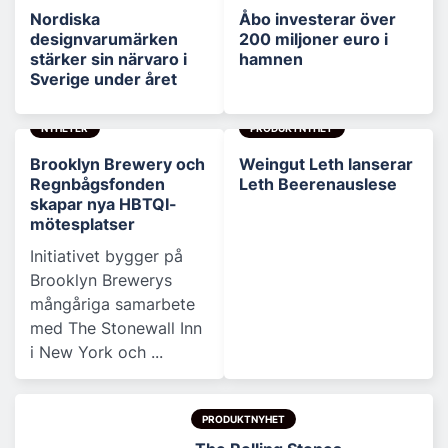
Nordiska
Åbo investerar över
designvarumärken
200 miljoner euro i
stärker sin närvaro i
hamnen
Sverige under året
NYHETER
PRODUKTNYHET
Brooklyn Brewery och
Weingut Leth lanserar
Regnbågsfonden
Leth Beerenauslese
skapar nya HBTQI-
mötesplatser
Initiativet bygger på
Brooklyn Brewerys
mångåriga samarbete
med The Stonewall Inn
i New York och ...
PRODUKTNYHET