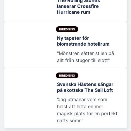
The Rolling Stones
lanserar Crossfire
Hurricane rum
INREDNING
Ny tapeter för
blomstrande hotellrum
"Mönstren sätter stilen på
allt från stugor till slott"
INREDNING
Svenska Hästens sängar
på skottska The Sail Loft
"Jag utmanar vem som
helst att hitta en mer
magisk plats för en perfekt
natts sömn"