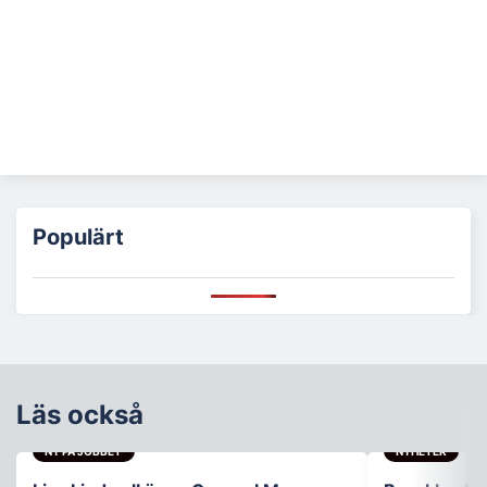
Populärt
Läs också
NY PÅ JOBBET
NYHETER