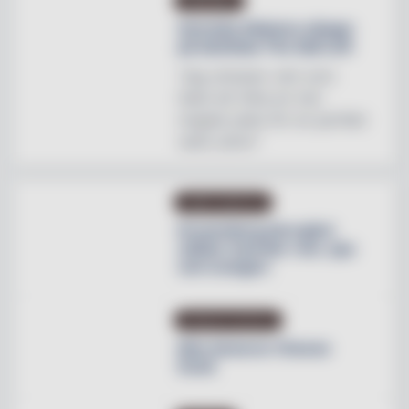
INREDNING
Svenska Hästens sängar
på skottska The Sail Loft
"Jag utmanar vem som
helst att hitta en mer
magisk plats för en perfekt
natts sömn"
OMBYGGNATION
Krusenberg Herrgård
utökar med fler rum, spa
och orangeri
PRODUKTNYHETER
Max lanserar Cheese
Dunk