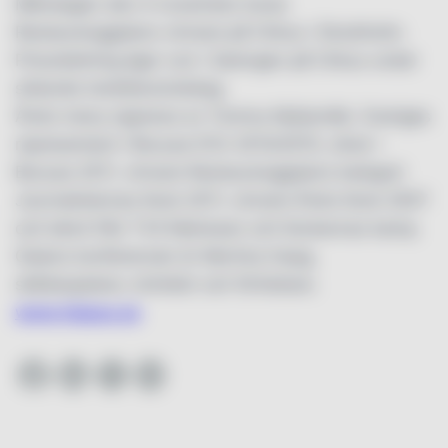
Måndagen den 4 november koras
Restauranggalans vinnare på Cirkus i Stockholm.
Prisutdelning äger rum i Salongen på Cirkus under
sittande trerättersmiddag.
Årets meny signeras av Tommy Myllymäki, Sveriges
representant i Bocuse D’Or 2014/2015, silver i
Bocuse 2011, vinnare Restauranggalans kategori
Journalisternas Kock 2011, vinnare Årets Kock 2007
och känd från TV4 Matresan och Kockarnas kamp.
Galans konferencier är Martina Haag,
skådespelare, krönikör och författare.
www.trippus.se