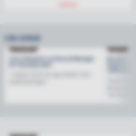
Läs också
NY PÅ JOBBET
NYHETER
Lisa Lindwall är ny General Manager
Brooklyn B
för Hesselby Slott
Regnbågsfo
mötesplats
"I nästan 30 år har jag arbetat inom
Initiativet 
besöksnäringen"
Brewerys m
The Stonewal
NY PÅ JOBBET