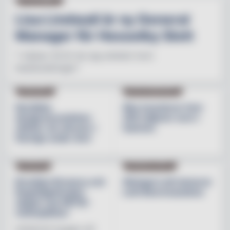
Lisa Lindwall är ny General
Manager för Hesselby Slott
"I nästan 30 år har jag arbetat inom
besöksnäringen"
INREDNING
BESÖKSNÄRINGEN
Nordiska
Åbo investerar över
designvarumärken
200 miljoner euro i
stärker sin närvaro i
hamnen
Sverige under året
NYHETER
PRODUKTNYHET
Brooklyn Brewery och
Weingut Leth lanserar
Regnbågsfonden
Leth Beerenauslese
skapar nya HBTQI-
mötesplatser
Initiativet bygger på