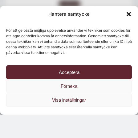
NYHETER
Villa Pauli på Djursholm
Hantera samtycke
expanderar med nytt
restaurangkoncept
För att ge bästa möjliga upplevelse använder vi tekniker som cookies för
att lagra och/eller komma åt enhetsinformation. Genom att samtycke till
dessa tekniker kan vi behandla data som surfbeteende eller unika ID:n på
denna webbplats. Att inte samtycka eller återkalla samtycke kan
påverka vissa funktioner negativt.
Acceptera
Förneka
Visa inställningar
Senaste numret