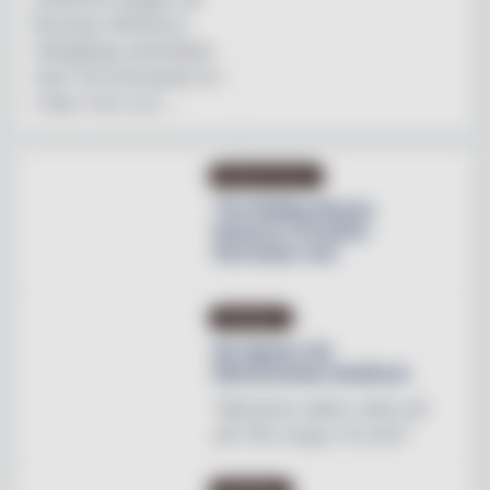
Brooklyn Brewerys
mångåriga samarbete
med The Stonewall Inn
i New York och ...
PRODUKTNYHET
The Rolling Stones
lanserar Crossfire
Hurricane rum
INREDNING
Ny tapeter för
blomstrande hotellrum
"Mönstren sätter stilen på
allt från stugor till slott"