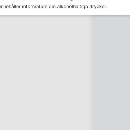
innehåller information om alkoholhaltiga drycker.