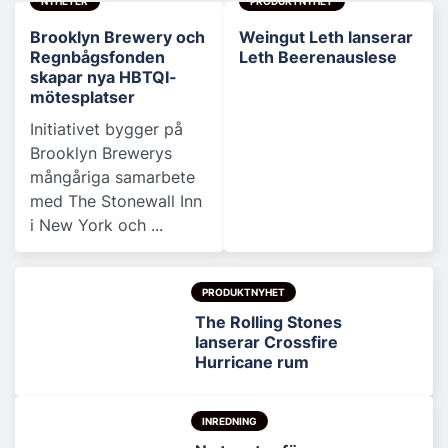
NYHETER
PRODUKTNYHET
Brooklyn Brewery och
Weingut Leth lanserar
Regnbågsfonden
Leth Beerenauslese
skapar nya HBTQI-
mötesplatser
Initiativet bygger på
Brooklyn Brewerys
mångåriga samarbete
med The Stonewall Inn
i New York och ...
PRODUKTNYHET
The Rolling Stones
lanserar Crossfire
Hurricane rum
INREDNING