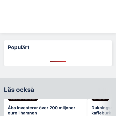
Populärt
Läs också
BESÖKSNÄRINGEN
NYHETER
Åbo investerar över 200 miljoner
Dukningsnyh
euro i hamnen
kaffeburk 