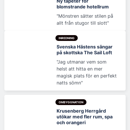
Ny tapeter för
blomstrande hotellrum
"Mönstren sätter stilen på
allt från stugor till slott"
INREDNING
Svenska Hästens sängar
på skottska The Sail Loft
"Jag utmanar vem som
helst att hitta en mer
magisk plats för en perfekt
natts sömn"
OMBYGGNATION
Krusenberg Herrgård
utökar med fler rum, spa
och orangeri