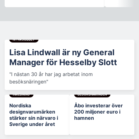
NY PÅ JOBBET
Lisa Lindwall är ny General
Manager för Hesselby Slott
"I nästan 30 år har jag arbetat inom
besöksnäringen"
INREDNING
BESÖKSNÄRINGEN
Nordiska
Åbo investerar över
designvarumärken
200 miljoner euro i
stärker sin närvaro i
hamnen
Sverige under året