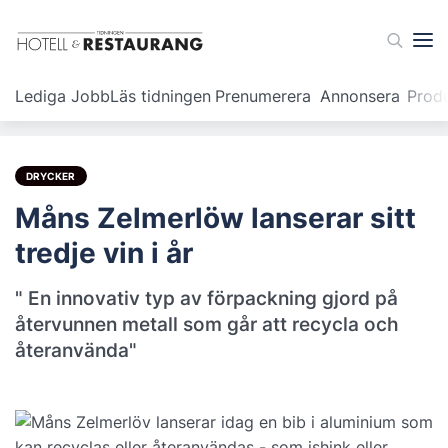
Lediga Jobb
Läs tidningen
Prenumerera
Annonsera
Prod
DRYCKER
Måns Zelmerlöw lanserar sitt
tredje vin i år
" En innovativ typ av förpackning gjord på
återvunnen metall som går att recycla och
återanvända"