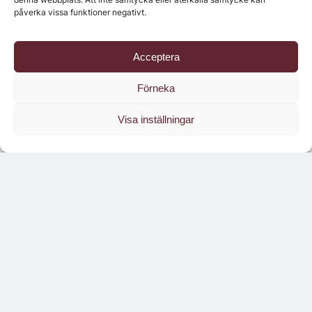
påverka vissa funktioner negativt.
Acceptera
Läs branschens
största oberoende magasin
Förneka
Läs digitalt!
Visa inställningar