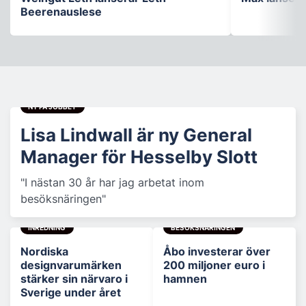
Beerenauslese
NY PÅ JOBBET
Lisa Lindwall är ny General
Manager för Hesselby Slott
"I nästan 30 år har jag arbetat inom
besöksnäringen"
INREDNING
BESÖKSNÄRINGEN
Nordiska
Åbo investerar över
designvarumärken
200 miljoner euro i
stärker sin närvaro i
hamnen
Sverige under året