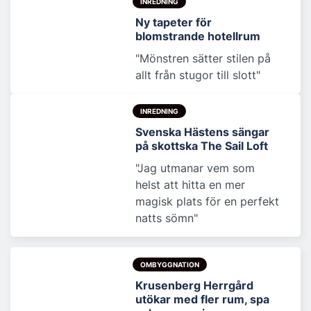
INREDNING
Ny tapeter för
blomstrande hotellrum
"Mönstren sätter stilen på
allt från stugor till slott"
INREDNING
Svenska Hästens sängar
på skottska The Sail Loft
"Jag utmanar vem som
helst att hitta en mer
magisk plats för en perfekt
natts sömn"
OMBYGGNATION
Krusenberg Herrgård
utökar med fler rum, spa