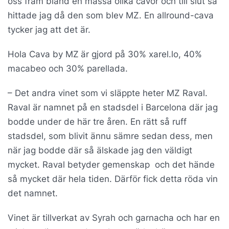
oss fram bland en massa olika cavor och till slut så
hittade jag då den som blev MZ. En allround-cava
tycker jag att det är.
Hola Cava by MZ
är gjord på 30% xarel.lo, 40%
macabeo och 30% parellada.
– Det andra vinet som vi släppte heter MZ Raval.
Raval är namnet på en stadsdel i Barcelona där jag
bodde under de här tre åren. En rätt så ruff
stadsdel, som blivit ännu sämre sedan dess, men
när jag bodde där så älskade jag den väldigt
mycket. Raval betyder gemenskap och det hände
så mycket där hela tiden. Därför fick detta röda vin
det namnet.
Vinet är tillverkat av Syrah och garnacha och har en