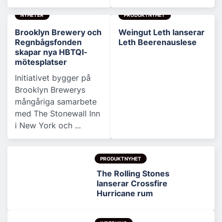
NYHETER
PRODUKTNYHET
Brooklyn Brewery och
Weingut Leth lanserar
Regnbågsfonden
Leth Beerenauslese
skapar nya HBTQI-
mötesplatser
Initiativet bygger på
Brooklyn Brewerys
mångåriga samarbete
med The Stonewall Inn
i New York och ...
PRODUKTNYHET
The Rolling Stones
lanserar Crossfire
Hurricane rum