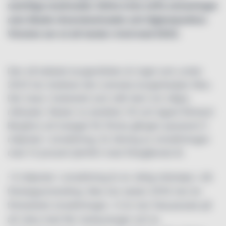
samtliga marknader. Detta trots tuffa utmaningar
som ökade råvarukostnader och lågkonjunktur.
Vinsten ser ut att landa i nivå med 2022.
Den så kallade burgardöden är inget som under
2023 har drabbat den svenska burgarkedjan Max.
Det visas i bokslutet som står klart om några
månader. Redan nu berättar VD och ägare Richard
Bergfors att bolaget för första gången passerat 5
miljarder i omsättning. En ökning av omsättningen
med 12 procent jämfört med föregående år.
–5 miljarder i omsättning är en viktig milstolpe i vår
företagsutveckling. Max har sedan 2016 mer än
fördubblat omsättningen. Vi är mer fokuserade på
att växa med fler restauranger och ta