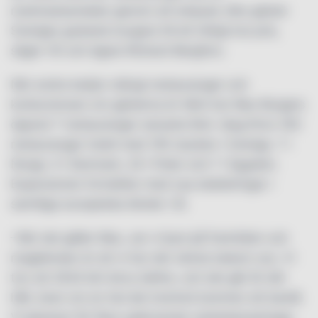
marknadsandelar genom att erbjuda våra gäster
Sveriges godaste burgare till ett riktigt bra pris,
säger VD och ägare Richard Bergfors.
När andra kedjor stängt restauranger och
konkurrensen om gästerna är hård har Max Burgers
öppnat 7 restauranger senaste året. Idag finns 193
restauranger totalt med 150 stycken i Sverige, 7 i
Norge, 5 i Danmark, 24 i Polen och 7 i Egypten.
Expansionen fortsätter med nya etableringar i
samtliga europeiska länder i år.
–När det gäller Max, ser vi ljust på framtiden och
magkänslan är att vi har det värsta bakom oss. Vi
tror att 2024 blir ännu bättre, och det går åt rätt
håll, även om en hel del motvind kommer att bestå.
Vi planerar för flera spännande nyhetslanseringar,