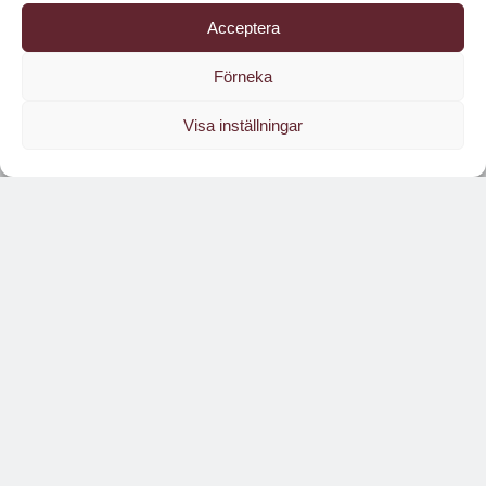
Acceptera
Förneka
Visa inställningar
Läs branschens
största oberoende magasin
Läs digitalt!