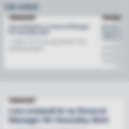
Läs också
NY PÅ JOBBET
NYHETER
Lisa Lindwall är ny General Manager
Brooklyn B
för Hesselby Slott
Regnbågsfo
mötesplats
"I nästan 30 år har jag arbetat inom
Initiativet 
besöksnäringen"
Brewerys m
The Stonewal
NY PÅ JOBBET
Lisa Lindwall är ny General
Manager för Hesselby Slott