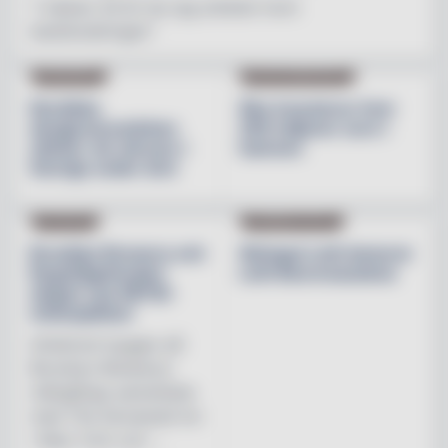
"I nästan 30 år har jag arbetat inom
besöksnäringen"
INREDNING
BESÖKSNÄRINGEN
Nordiska
Åbo investerar över
designvarumärken
200 miljoner euro i
stärker sin närvaro i
hamnen
Sverige under året
NYHETER
PRODUKTNYHET
Brooklyn Brewery och
Weingut Leth lanserar
Regnbågsfonden
Leth Beerenauslese
skapar nya HBTQI-
mötesplatser
Initiativet bygger på
Brooklyn Brewerys
mångåriga samarbete
med The Stonewall Inn
i New York och ...