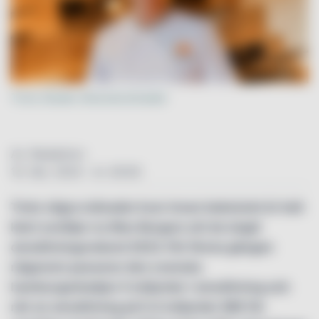
Trots ökade råvarukostnader
Av: Redaktion
10. feb. 2024 - kl. 00:00
Trots några månader kvar innan bokslutet är helt
klart avslöjar nu Max Burgers att de slagit
omsättningsrekord 2023. För första gången
någonsin passerar den svenska
hamburgerkedjan 5 miljarder i omsättning och
når en omsättning på 5,4 miljarder SEK för