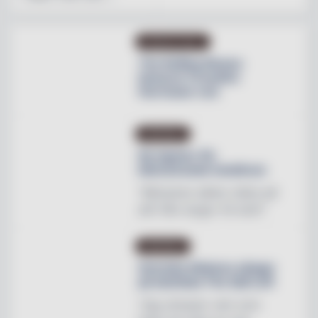
PRODUKTNYHET
The Rolling Stones
lanserar Crossfire
Hurricane rum
INREDNING
Ny tapeter för
blomstrande hotellrum
"Mönstren sätter stilen på
allt från stugor till slott"
INREDNING
Svenska Hästens sängar
på skottska The Sail Loft
"Jag utmanar vem som