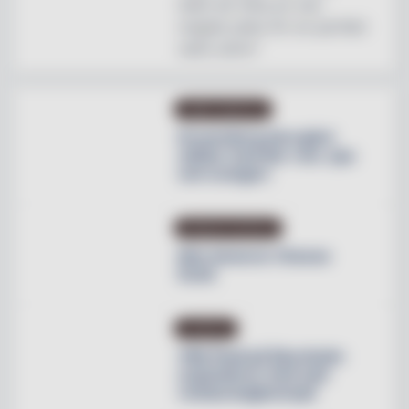
helst att hitta en mer
magisk plats för en perfekt
natts sömn"
OMBYGGNATION
Krusenberg Herrgård
utökar med fler rum, spa
och orangeri
PRODUKTNYHETER
Max lanserar Cheese
Dunk
NYHETER
Villa Pauli på Djursholm
expanderar med nytt
restaurangkoncept