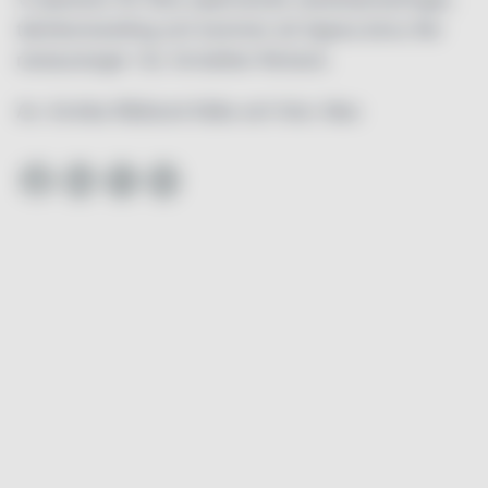
teknikutveckling och kommer att öppna ännu fler
restauranger i år, fortsätter Richard.
Av: Annika Rådlund Källa och foto: Max