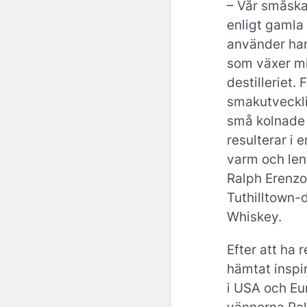
– Vår småska
enligt gamla
använder ha
som växer mi
destilleriet. 
smakutveckl
små kolnade 
resulterar i 
varm och len
Ralph Erenzo,
Tuthilltown-
Whiskey.
Efter att ha 
hämtat inspir
i USA och Eu