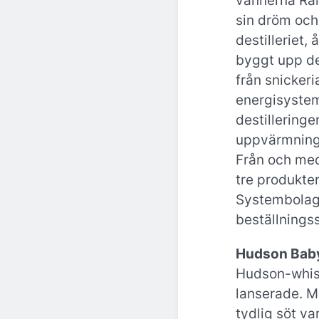
vännerna Ral
sin dröm och
destilleriet,
byggt upp des
från snickeria
energisystem
destilleringe
uppvärmning
Från och me
tre produkter
Systembolag
beställnings
Hudson Bab
Hudson-whis
lanserade. M
tydlig söt va