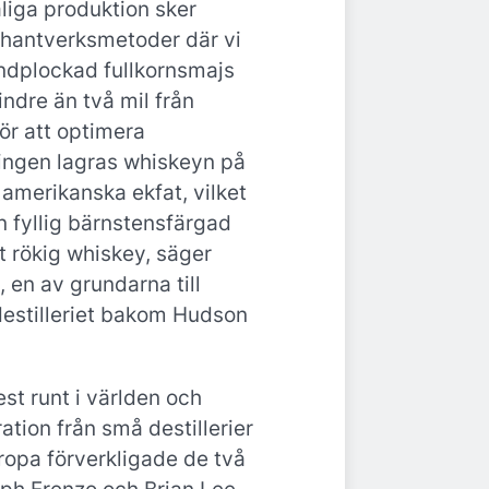
liga produktion sker
 hantverksmetoder där vi
ndplockad fullkornsmajs
ndre än två mil från
För att optimera
ingen lagras whiskeyn på
amerikanska ekfat, vilket
en fyllig bärnstensfärgad
t rökig whiskey, säger
 en av grundarna till
destilleriet bakom Hudson
rest runt i världen och
ation från små destillerier
ropa förverkligade de två