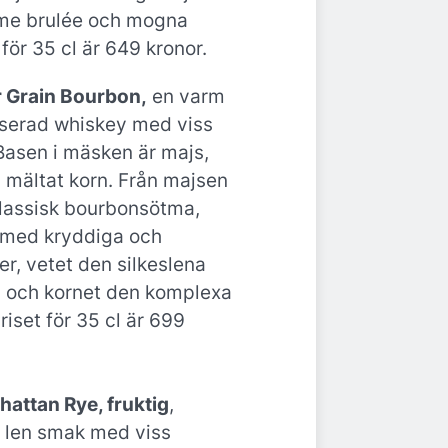
eme brulée och mogna
 för 35 cl är 649 kronor.
 Grain Bourbon,
en varm
serad whiskey med viss
Basen i mäsken är majs,
h mältat korn. Från majsen
lassisk bourbonsötma,
 med kryddiga och
r, vetet den silkeslena
 och kornet den komplexa
Priset för 35 cl är 699
attan Rye, fruktig
,
 len smak med viss