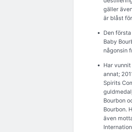
destilleri
gäller äve
är blåst f
Den första
Baby Bour
någonsin f
Har vunnit
annat; 201
Spirits Co
guldmedal
Bourbon o
Bourbon. 
även mottag
Internation