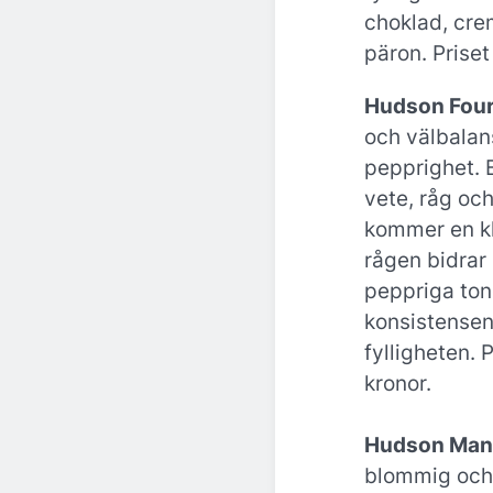
choklad, cr
päron. Priset
Hudson Four
och välbalan
pepprighet. 
vete, råg oc
kommer en k
rågen bidrar
peppriga tone
konsistensen
fylligheten. 
kronor.
Hudson Manh
blommig och