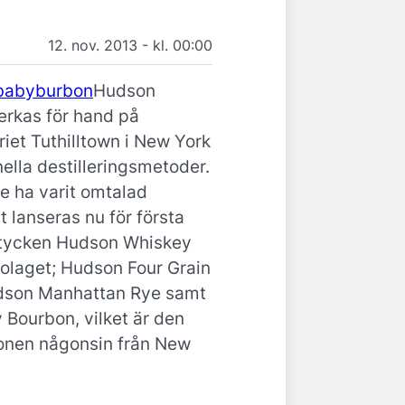
12. nov. 2013 - kl. 00:00
Hudson
verkas för hand på
riet Tuthilltown i New York
ella destilleringsmetoder.
ge ha varit omtalad
lt lanseras nu för första
stycken Hudson Whiskey
laget; Hudson Four Grain
dson Manhattan Rye samt
Bourbon, vilket är den
onen någonsin från New