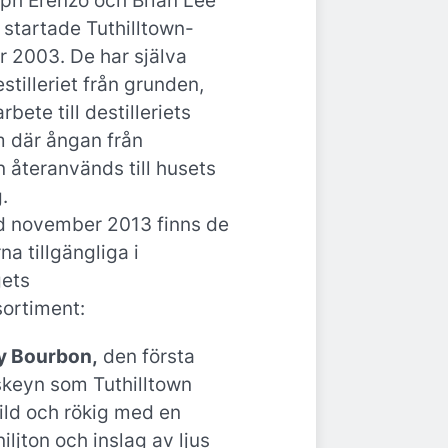
ph Erenzo och Brian Lee
 startade Tuthilltown-
 år 2003. De har själva
tilleriet från grunden,
rbete till destilleriets
 där ångan från
n återanvänds till husets
.
d november 2013 finns de
na tillgängliga i
ets
sortiment:
y Bourbon,
den första
keyn som Tuthilltown
ild och rökig med en
niljton och inslag av ljus