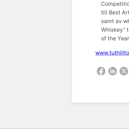
Competitio
till Best A
samt av wh
Whiskey” ti
of the Year
www.tuthill