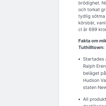
brödighet. N
och torkat gr
tydlig sötm
körsbär, vanil
cl är 699 kro
Fakta om mik
Tuthilltown:
Startades 
Ralph Eren
beläget på
Hudson Val
staten New
All produk