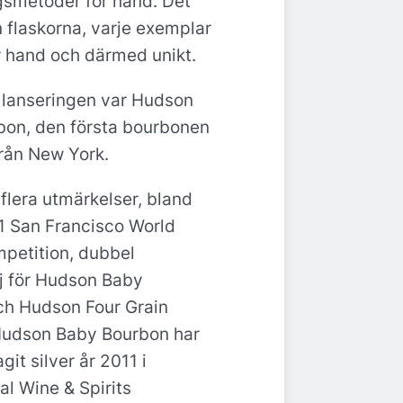
ngsmetoder för hand. Det
n flaskorna, varje exemplar
ör hand och därmed unikt.
 lanseringen var Hudson
bon, den första bourbonen
rån New York.
 flera utmärkelser, bland
1 San Francisco World
mpetition, dubbel
j för Hudson Baby
ch Hudson Four Grain
Hudson Baby Bourbon har
it silver år 2011 i
al Wine & Spirits