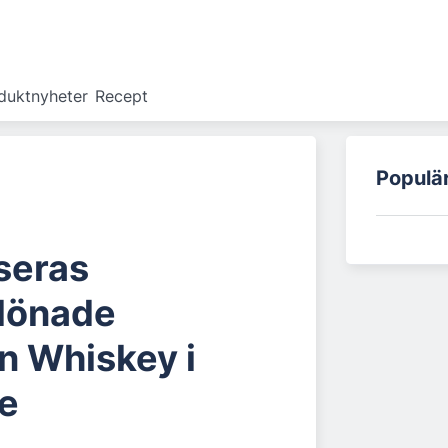
duktnyheter
Recept
Populä
seras
lönade
n Whiskey i
e