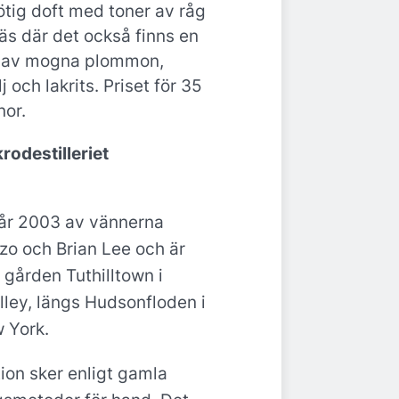
ötig doft med toner av råg
äs där det också finns en
a av mogna plommon,
j och lakrits. Priset för 35
nor.
rodestilleriet
år 2003 av vännerna
zo och Brian Lee och är
 gården Tuthilltown i
ley, längs Hudsonfloden i
 York.
tion sker enligt gamla