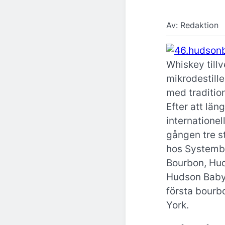
Av: Redaktion
Whiskey till
mikrodestille
med tradition
Efter att län
internationel
gången tre 
hos Systembo
Bourbon, Hu
Hudson Baby 
första bourb
York.