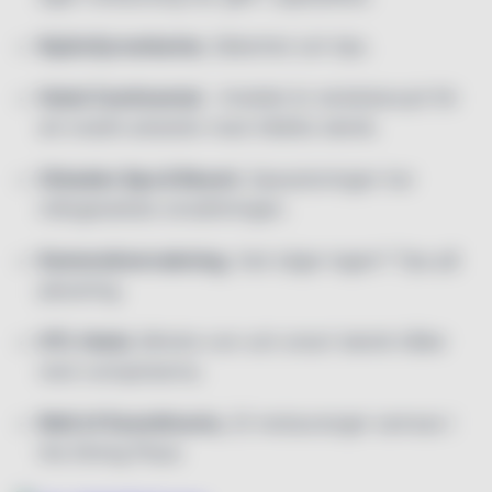
Nyårsfyrverkerier,
Säkerhet och tips.
Hotel Continental
, Hotellet är skräddarsytt för
ett mobilt arbetsliv med trådlös teknik.
Orbaden Spa & Resort,
Spasatsningen har
mångdubblat omsättningen.
Kameraövervakning,
Vad säger lagen? Tips på
placering.
HTL Hotel,
Mindre rum och smart teknik håller
nere rumspriserna.
Mall of Scandinavia,
22 restauranger samsas i
the Dining Plaza