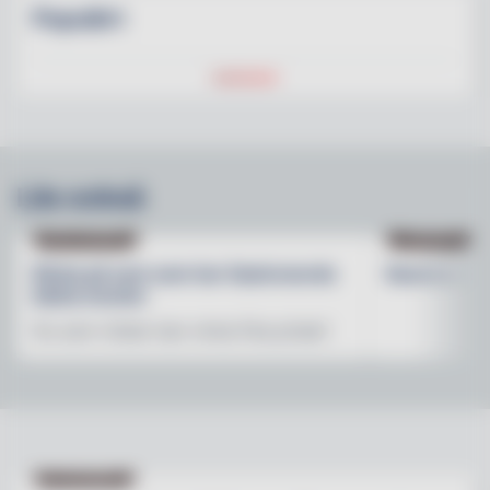
Populärt
Läs också
GASTRONORD
TIDNINGEN
Rösta på vem som har Gastronords
Nummer 2-
bästa monter
Du som röstar kan vinna fina priser!
NY PÅ JOBBET