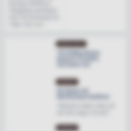
Brooklyn Brewerys
mångåriga samarbete
med The Stonewall Inn
i New York och ...
PRODUKTNYHET
The Rolling Stones
lanserar Crossfire
Hurricane rum
INREDNING
Ny tapeter för
blomstrande hotellrum
"Mönstren sätter stilen på
allt från stugor till slott"
INREDNING