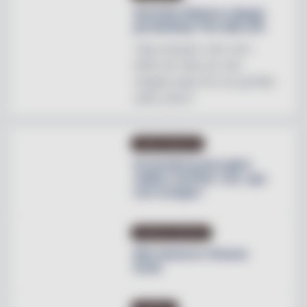
Svenska Hästens sängar
på skottska The Sail Loft
"Jag utmanar vem som
helst att hitta en mer
magisk plats för en perfekt
natts sömn"
OMBYGGNATION
Krusenberg Herrgård
utökar med fler rum, spa
och orangeri
PRODUKTNYHETER
Max lanserar Cheese
Dunk