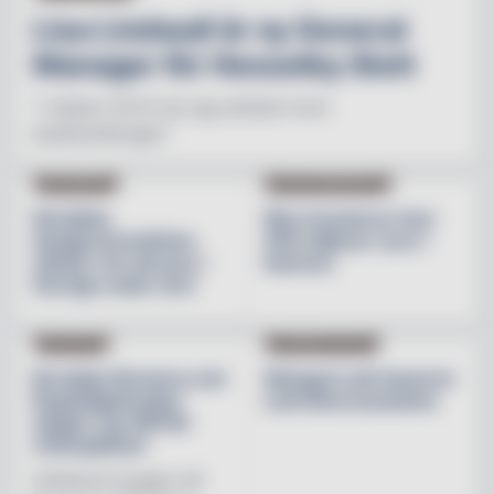
Lisa Lindwall är ny General
Manager för Hesselby Slott
"I nästan 30 år har jag arbetat inom
besöksnäringen"
INREDNING
BESÖKSNÄRINGEN
Nordiska
Åbo investerar över
designvarumärken
200 miljoner euro i
stärker sin närvaro i
hamnen
Sverige under året
NYHETER
PRODUKTNYHET
Brooklyn Brewery och
Weingut Leth lanserar
Regnbågsfonden
Leth Beerenauslese
skapar nya HBTQI-
mötesplatser
Initiativet bygger på