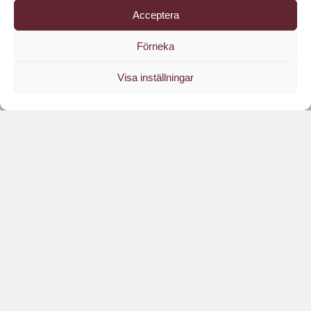
Acceptera
Förneka
Visa inställningar
Läs branschens
största oberoende magasin
Läs digitalt!