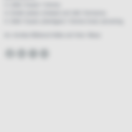
3. Ställ i frysen 1 timme.
4. Smält sedan choklad och häll i formarna.
5. Ställ i frysen ytterligare 1 timme innan servering.
Av: Annika Rådlund Källa och foto: Wasa