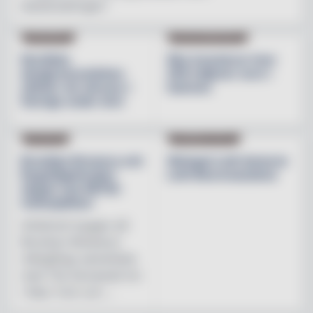
besöksnäringen"
INREDNING
BESÖKSNÄRINGEN
Nordiska
Åbo investerar över
designvarumärken
200 miljoner euro i
stärker sin närvaro i
hamnen
Sverige under året
NYHETER
PRODUKTNYHET
Brooklyn Brewery och
Weingut Leth lanserar
Regnbågsfonden
Leth Beerenauslese
skapar nya HBTQI-
mötesplatser
Initiativet bygger på
Brooklyn Brewerys
mångåriga samarbete
med The Stonewall Inn
i New York och ...