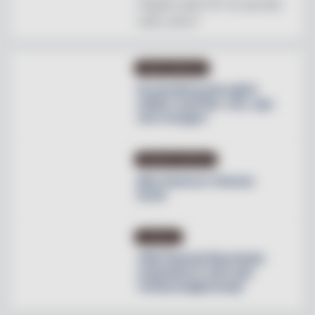
magisk plats för en perfekt
natts sömn"
OMBYGGNATION
Krusenberg Herrgård
utökar med fler rum, spa
och orangeri
PRODUKTNYHETER
Max lanserar Cheese
Dunk
NYHETER
Villa Pauli på Djursholm
expanderar med nytt
restaurangkoncept