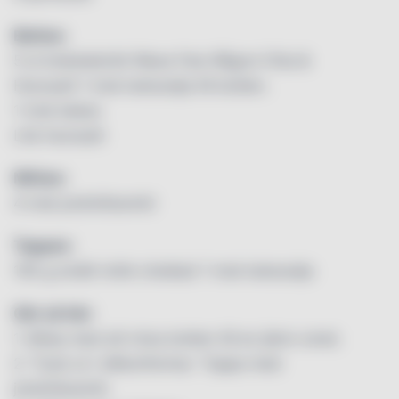
Botten:
5 st knäckebröd Wasa Falu Rågrut Chia &
Havssalt 1 msk kokosolja till botten.
1 msk kakao
Lite havssalt
Mitten:
4 msk jordnötssmör
Toppen:
150 g smält mörk choklad 1 msk kokosolja
Gör så här:
1. Börja med att mixa botten till en jämn smet.
2. Tryck ut i silikonformar. Toppa med
jordnötssmör.