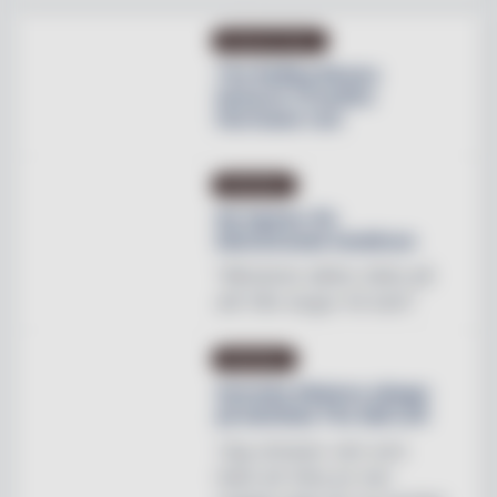
PRODUKTNYHET
The Rolling Stones
lanserar Crossfire
Hurricane rum
INREDNING
Ny tapeter för
blomstrande hotellrum
"Mönstren sätter stilen på
allt från stugor till slott"
INREDNING
Svenska Hästens sängar
på skottska The Sail Loft
"Jag utmanar vem som
helst att hitta en mer