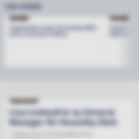
Läs också
RECEPT
RECEPT
Vegetariskt recept: Koreanska BBQ-
Snabbt rece
tacos med Quorn Mince
pitabröd
NY PÅ JOBBET
Lisa Lindwall är ny General
Manager för Hesselby Slott
"I nästan 30 år har jag arbetat inom