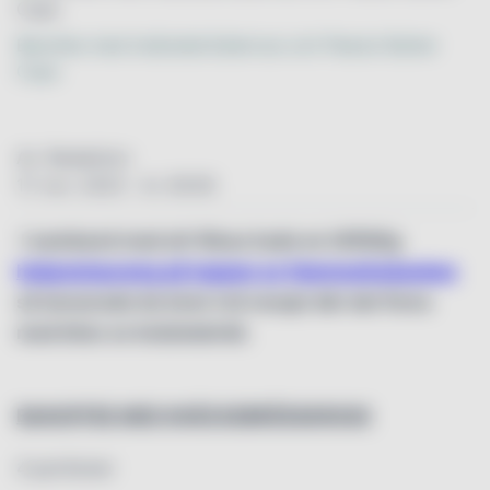
Banofee med knäckebrödskross och Peanut Butter
Cups
Av: Redaktion
17. nov. 2023 - kl. 00:00
I samband med att Wasa hade en tillfällig
helgrestaurang på toppen av Hammarbybacken
så lanserade de även två recept där det finns
med bitar av knäckebröd.
BANOFFEE MED KNÄCKEBRÖDSKROSS
4 portioner