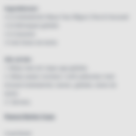
Ingredienser:
4 st knäckebröd Wasa Falu Rågrut Chia & Havssalt
3 dl lättvispad grädde
2 st bananer
3 msk Dulce de leche
Gör så här:
1. Börja med att vispa upp grädde.
2. Börja sedan montera i små syltburkar med
krossat knäckebröd, banan, grädde, dulce de
leche.
3. Servera.
Peanut Butter Cups
4 portioner